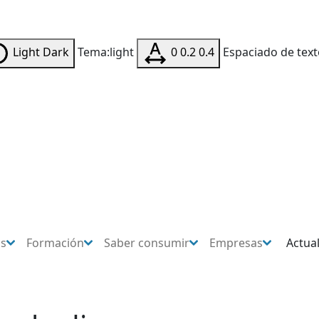
Light
Dark
Tema:light
0
0.2
0.4
Espaciado de text
os
Formación
Saber consumir
Empresas
Actua