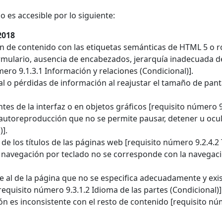
 es accesible por lo siguiente:
2018
ón de contenido con las etiquetas semánticas de HTML 5 o r
rmulario, ausencia de encabezados, jerarquía inadecuada d
ero 9.1.3.1 Información y relaciones (Condicional)].
al o pérdidas de información al reajustar el tamaño de pant
es de la interfaz o en objetos gráficos [requisito número 9.
 autoreproducción que no se permite pausar, detener u ocul
)].
e los títulos de las páginas web [requisito número 9.2.4.2 
 navegación por teclado no se corresponde con la navegaci
e al de la página que no se especifica adecuadamente y exi
equisito número 9.3.1.2 Idioma de las partes (Condicional)]
ón es inconsistente con el resto de contenido [requisito n