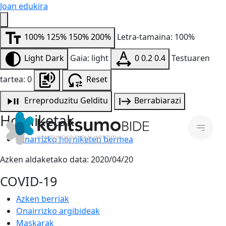
Joan edukira
100%
125%
150%
200%
Letra-tamaina: 100%
Light
Dark
Gaia: light
0
0.2
0.4
Testuaren
tartea: 0
Reset
Erreproduzitu
Gelditu
Berrabiarazi
Horniketak
Oinarrizko horniketen bermea
Azken aldaketako data:
2020/04/20
COVID-19
Azken berriak
Onairrizko argibideak
Maskarak