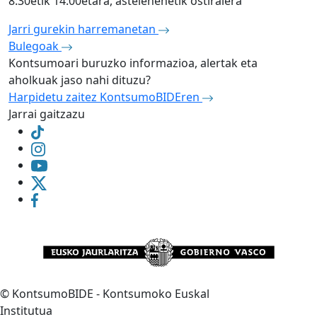
8:30etik 14:00etara, astelehenetik ostiralera
Jarri gurekin harremanetan
Bulegoak
Kontsumoari buruzko informazioa, alertak eta
aholkuak jaso nahi dituzu?
Harpidetu zaitez KontsumoBIDEren
Jarrai gaitzazu
©
KontsumoBIDE - Kontsumoko Euskal
Institutua