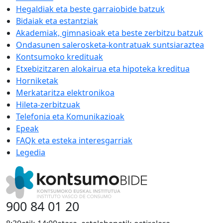
Hegaldiak eta beste garraiobide batzuk
Bidaiak eta estantziak
Akademiak, gimnasioak eta beste zerbitzu batzuk
Ondasunen salerosketa-kontratuak suntsiaraztea
Kontsumoko kredituak
Etxebizitzaren alokairua eta hipoteka kreditua
Horniketak
Merkataritza elektronikoa
Hileta-zerbitzuak
Telefonia eta Komunikazioak
Epeak
FAQk eta esteka interesgarriak
Legedia
900 84 01 20