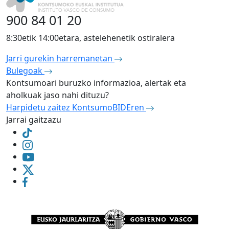
900 84 01 20
8:30etik 14:00etara, astelehenetik ostiralera
Jarri gurekin harremanetan
Bulegoak
Kontsumoari buruzko informazioa, alertak eta
aholkuak jaso nahi dituzu?
Harpidetu zaitez KontsumoBIDEren
Jarrai gaitzazu