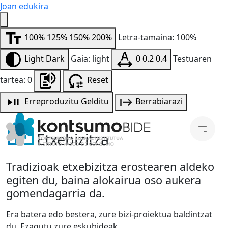
Joan edukira
100%
125%
150%
200%
Letra-tamaina: 100%
Light
Dark
Gaia: light
0
0.2
0.4
Testuaren
tartea: 0
Reset
Erreproduzitu
Gelditu
Berrabiarazi
Etxebizitza
Tradizioak etxebizitza erostearen aldeko
egiten du, baina alokairua oso aukera
gomendagarria da.
Era batera edo bestera, zure bizi-proiektua baldintzat
du. Ezagutu zure eskubideak.