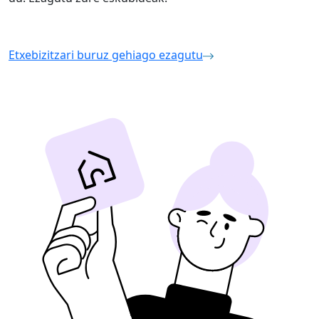
Etxebizitzari buruz gehiago ezagutu