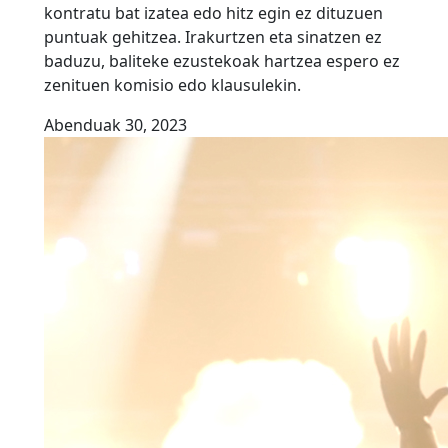
kontratu bat izatea edo hitz egin ez dituzuen
puntuak gehitzea. Irakurtzen eta sinatzen ez
baduzu, baliteke ezustekoak hartzea espero ez
zenituen komisio edo klausulekin.
Abenduak 30, 2023