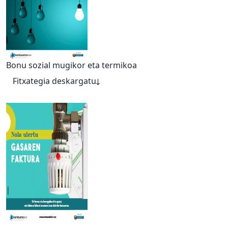
Bonu sozial mugikor eta termikoa
Fitxategia deskargatu