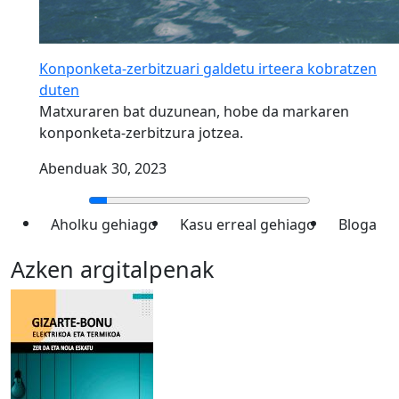
Konponketa-zerbitzuari galdetu irteera kobratzen
duten
Matxuraren bat duzunean, hobe da markaren
konponketa-zerbitzura jotzea.
Abenduak 30, 2023
Aholku gehiago
Kasu erreal gehiago
Bloga
Azken argitalpenak