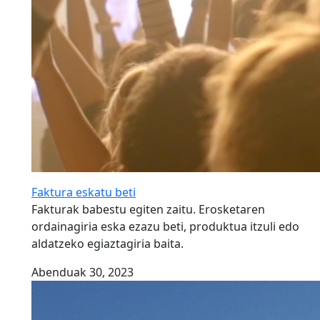
Faktura eskatu beti
Fakturak babestu egiten zaitu. Erosketaren
ordainagiria eska ezazu beti, produktua itzuli edo
aldatzeko egiaztagiria baita.
Abenduak 30, 2023