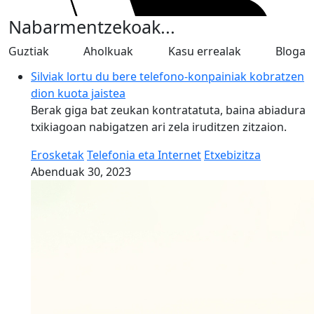
Nabarmentzekoak...
Guztiak
Aholkuak
Kasu errealak
Bloga
Silviak lortu du bere telefono-konpainiak kobratzen
dion kuota jaistea
Berak giga bat zeukan kontratatuta, baina abiadura
txikiagoan nabigatzen ari zela iruditzen zitzaion.
Erosketak
Telefonia eta Internet
Etxebizitza
Abenduak 30, 2023