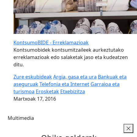
KontsumoBIDE - Erreklamazioak
Kontsumobidek kontsumitzaileek aurkeztutako
erreklamazioak edo salaketak jaso eta kudeatzen
ditu.
Zure eskubideak
Argia, gasa eta ura
Bankuak eta
aseguruak
Telefonia eta Internet
Garraioa eta
turismoa
Erosketak
Etxebizitza
Martxoak 17, 2016
Multimedia