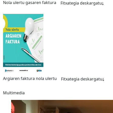
Nola ulertu gasaren faktura
Fitxategia deskargatu
Argiaren faktura nola ulertu
Fitxategia deskargatu
Multimedia