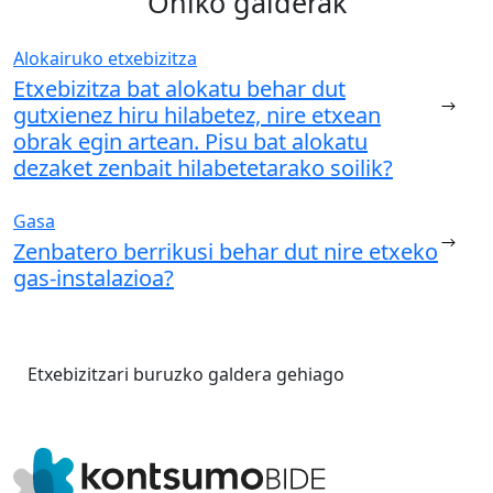
Ohiko galderak
Alokairuko etxebizitza
Etxebizitza bat alokatu behar dut
gutxienez hiru hilabetez, nire etxean
obrak egin artean. Pisu bat alokatu
dezaket zenbait hilabetetarako soilik?
Gasa
Zenbatero berrikusi behar dut nire etxeko
gas-instalazioa?
Etxebizitzari buruzko galdera gehiago