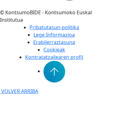
©
KontsumoBIDE - Kontsumoko Euskal
Institutua
Pribatutasun-politika
Lege Informazioa
Erabilerraztasuna
Cookieak
Kontratatzailearen profil
VOLVER ARRIBA