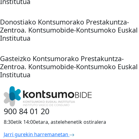
Institutua
Donostiako Kontsumorako Prestakuntza-
Zentroa. Kontsumobide-Kontsumoko Euskal
Institutua
Gasteizko Kontsumorako Prestakuntza-
Zentroa. Kontsumobide-Kontsumoko Euskal
Institutua
900 84 01 20
8:30etik 14:00etara, astelehenetik ostiralera
Jarri gurekin harremanetan