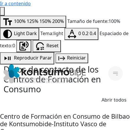
Ir a contenido
100%
125%
150%
200%
Tamaño de fuente:100%
Light
Dark
Tema:light
0
0.2
0.4
Espaciado de
texto:0
Reset
Reproducir
Parar
Reiniciar
Datos de contacto de los
Centros de Formación en
Consumo
Abrir todos
Centro de Formación en Consumo de Bilbao
de Kontsumobide-Instituto Vasco de