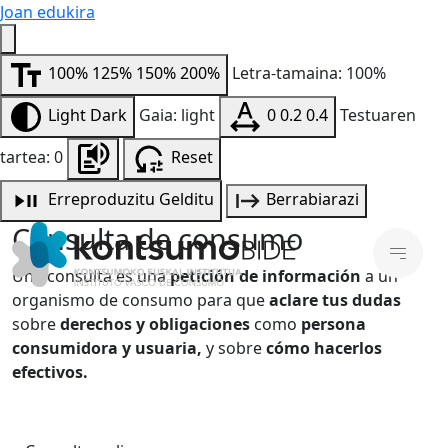
Joan edukira
100%
125%
150%
200%
Letra-tamaina: 100%
Light
Dark
Gaia: light
0
0.2
0.4
Testuaren
tartea: 0
Reset
Erreproduzitu
Gelditu
Berrabiarazi
Consulta de consumo
Una consulta es una
petición de información
a un
organismo de consumo para que
aclare tus dudas
sobre
derechos y obligaciones
como
persona
consumidora y usuaria,
y sobre
cómo hacerlos
efectivos.