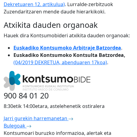
Dekretuaren 12. artikulua)
. Lurralde-zerbitzuok
Zuzendaritzaren mende daude hierarkikoki.
Atxikita dauden organoak
Hauek dira Kontsumobideri atxikita dauden organoak:
Euskadiko Kontsumoko Arbitraje Batzordea
.
Euskadiko Kontsumoko Kontsulta Batzordea,
(04/2019 DEKRETUA, abenduaren 17koa)
.
900 84 01 20
8:30etik 14:00etara, astelehenetik ostiralera
Jarri gurekin harremanetan
Bulegoak
Kontsumoari buruzko informazioa, alertak eta