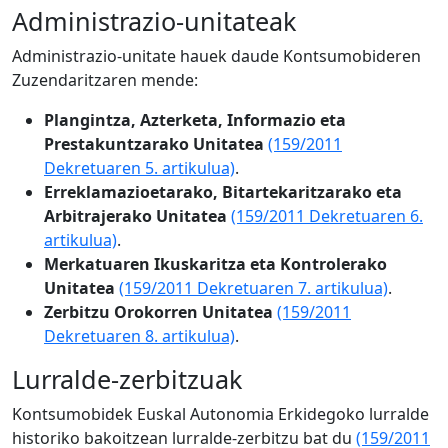
Administrazio-unitateak
Administrazio-unitate hauek daude Kontsumobideren
Zuzendaritzaren mende:
Plangintza, Azterketa, Informazio eta
Prestakuntzarako Unitatea
(159/2011
Dekretuaren 5. artikulua)
.
Erreklamazioetarako, Bitartekaritzarako eta
Arbitrajerako Unitatea
(159/2011 Dekretuaren 6.
artikulua)
.
Merkatuaren Ikuskaritza eta Kontrolerako
Unitatea
(159/2011 Dekretuaren 7. artikulua)
.
Zerbitzu Orokorren Unitatea
(159/2011
Dekretuaren 8. artikulua)
.
Lurralde-zerbitzuak
Kontsumobidek Euskal Autonomia Erkidegoko lurralde
historiko bakoitzean lurralde-zerbitzu bat du
(159/2011