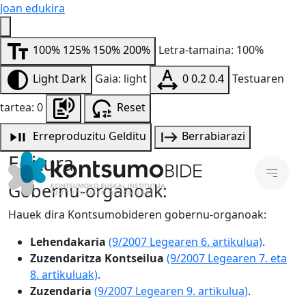
Joan edukira
100%
125%
150%
200%
Letra-tamaina: 100%
Light
Dark
Gaia: light
0
0.2
0.4
Testuaren
tartea: 0
Reset
Erreproduzitu
Gelditu
Berrabiarazi
Egitura
Gobernu-organoak:
Hauek dira Kontsumobideren gobernu-organoak:
Lehendakaria
(9/2007 Legearen 6. artikulua)
.
Zuzendaritza Kontseilua
(9/2007 Legearen 7. eta
8. artikuluak)
.
Zuzendaria
(9/2007 Legearen 9. artikulua)
.