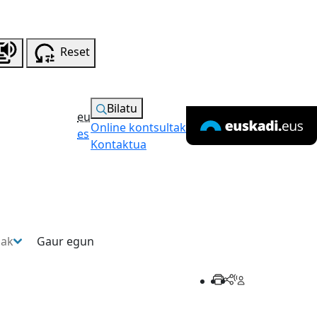
Reset
Bilatu
eu
Online kontsultak
es
Kontaktua
sak
Gaur egun