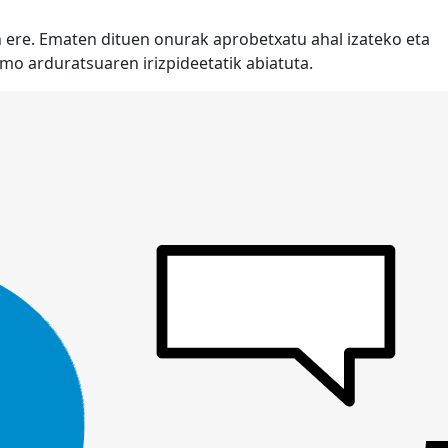
n ere. Ematen dituen onurak aprobetxatu ahal izateko eta
mo arduratsuaren irizpideetatik abiatuta.