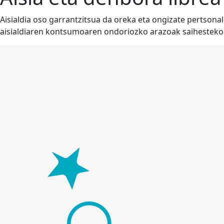
Aisialdia oso garrantzitsua da oreka eta ongizate pertson
aisialdiaren kontsumoaren ondoriozko arazoak saihesteko, 