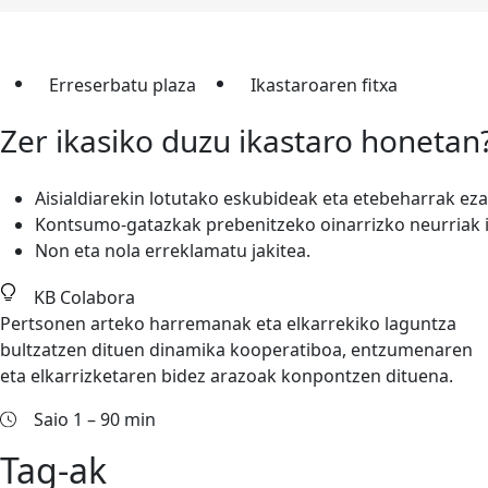
Erreserbatu plaza
Ikastaroaren fitxa
Zer ikasiko duzu ikastaro honetan
Aisialdiarekin lotutako eskubideak eta etebeharrak ez
Kontsumo-gatazkak prebenitzeko oinarrizko neurriak i
Non eta nola erreklamatu jakitea.
KB Colabora
Pertsonen arteko harremanak eta elkarrekiko laguntza
bultzatzen dituen dinamika kooperatiboa, entzumenaren
eta elkarrizketaren bidez arazoak konpontzen dituena.
Saio 1 – 90 min
Tag-ak