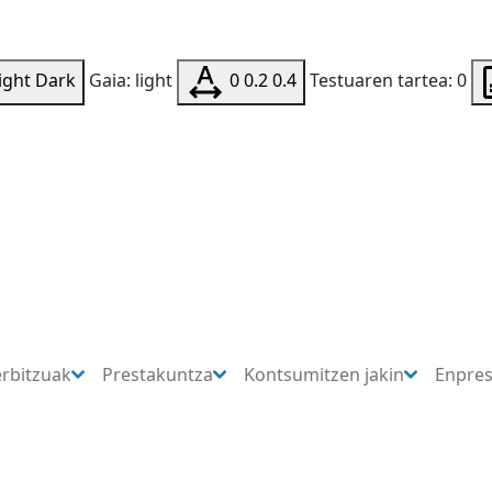
ight
Dark
Gaia: light
0
0.2
0.4
Testuaren tartea: 0
erbitzuak
Prestakuntza
Kontsumitzen jakin
Enpre