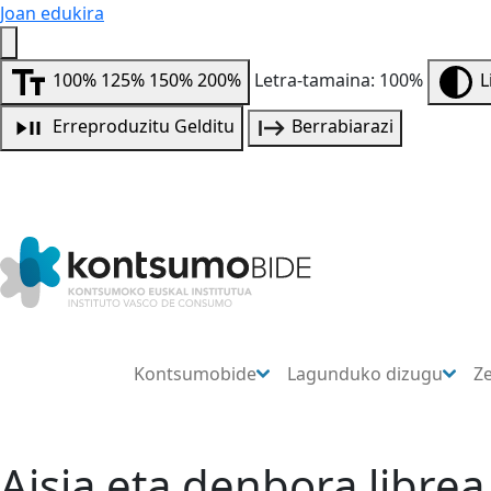
Joan edukira
100%
125%
150%
200%
Letra-tamaina: 100%
L
Erreproduzitu
Gelditu
Berrabiarazi
Kontsumobide
Lagunduko dizugu
Z
Aisia eta denbora librea