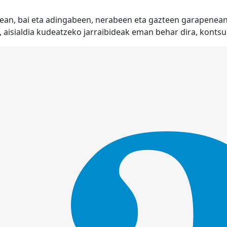
alean, bai eta adingabeen, nerabeen eta gazteen garapenea
aisialdia kudeatzeko jarraibideak eman behar dira, kontsu