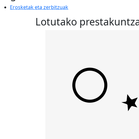
Erosketak eta zerbitzuak
Lotutako prestakuntza