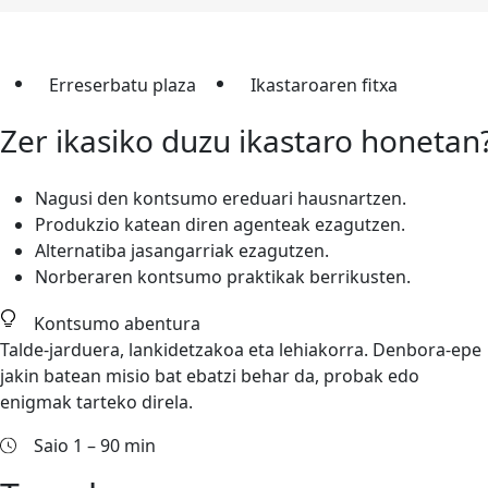
Erreserbatu plaza
Ikastaroaren fitxa
Zer ikasiko duzu ikastaro honetan
Nagusi den kontsumo ereduari hausnartzen.
Produkzio katean diren agenteak ezagutzen.
Alternatiba jasangarriak ezagutzen.
Norberaren kontsumo praktikak berrikusten.
Kontsumo abentura
Talde-jarduera, lankidetzakoa eta lehiakorra. Denbora-epe
jakin batean misio bat ebatzi behar da, probak edo
enigmak tarteko direla.
Saio 1 – 90 min