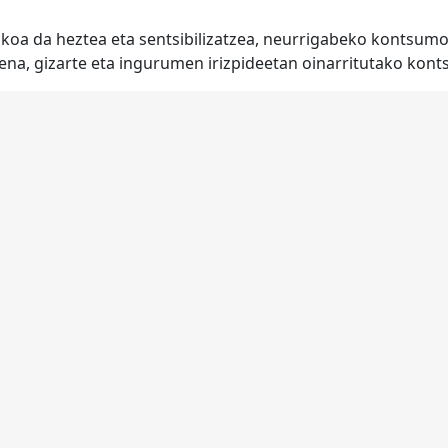
zkoa da heztea eta sentsibilizatzea, neurrigabeko kontsumo
ena, gizarte eta ingurumen irizpideetan oinarritutako kon