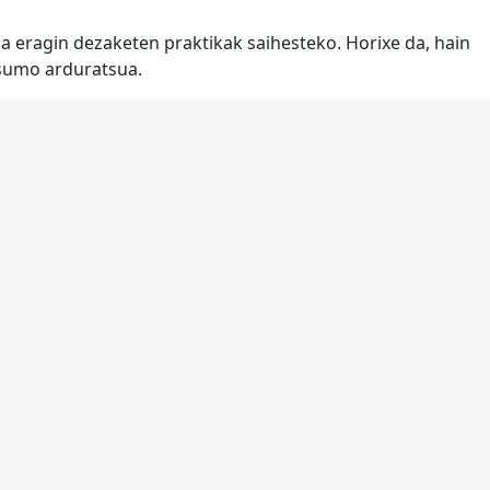
a eragin dezaketen praktikak saihesteko. Horixe da, hain
tsumo arduratsua.