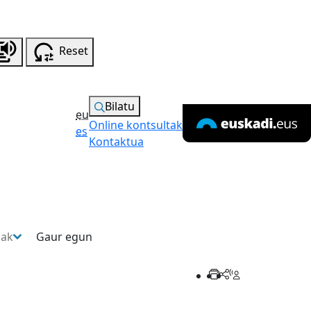
Reset
Bilatu
eu
Online kontsultak
es
Kontaktua
sak
Gaur egun