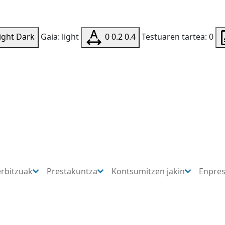
ight
Dark
Gaia: light
0
0.2
0.4
Testuaren tartea: 0
erbitzuak
Prestakuntza
Kontsumitzen jakin
Enpre