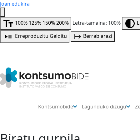
Joan edukira
100%
125%
150%
200%
Letra-tamaina: 100%
L
Erreproduzitu
Gelditu
Berrabiarazi
Kontsumobide
Lagunduko dizugu
Z
Biratu gurpila