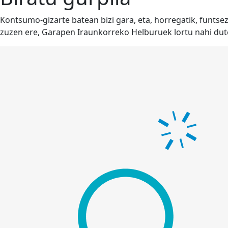
Kontsumo-gizarte batean bizi gara, eta, horregatik, funtse
zuzen ere, Garapen Iraunkorreko Helburuek lortu nahi dut