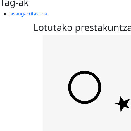
Tag-ak
Jasangarritasuna
Lotutako prestakuntza