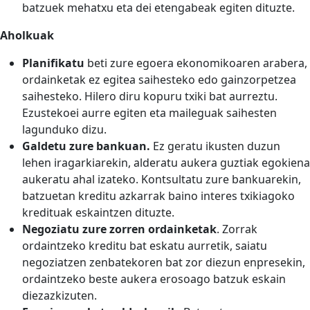
batzuek mehatxu eta dei etengabeak egiten dituzte.
Aholkuak
Planifikatu
beti zure egoera ekonomikoaren arabera,
ordainketak ez egitea saihesteko edo gainzorpetzea
saihesteko. Hilero diru kopuru txiki bat aurreztu.
Ezustekoei aurre egiten eta maileguak saihesten
lagunduko dizu.
Galdetu zure bankuan.
Ez geratu ikusten duzun
lehen iragarkiarekin, alderatu aukera guztiak egokiena
aukeratu ahal izateko. Kontsultatu zure bankuarekin,
batzuetan kreditu azkarrak baino interes txikiagoko
kredituak eskaintzen dituzte.
Negoziatu zure zorren ordainketak
. Zorrak
ordaintzeko kreditu bat eskatu aurretik, saiatu
negoziatzen zenbatekoren bat zor diezun enpresekin,
ordaintzeko beste aukera erosoago batzuk eskain
diezazkizuten.