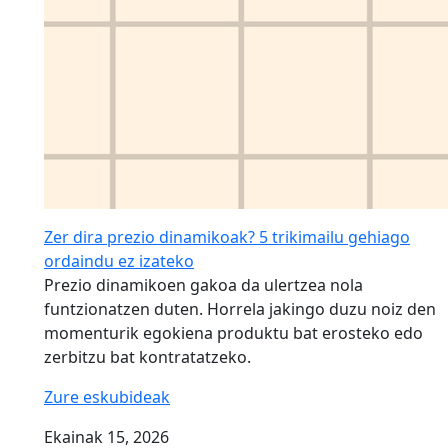
Zer dira prezio dinamikoak? 5 trikimailu gehiago
ordaindu ez izateko
Prezio dinamikoen gakoa da ulertzea nola
funtzionatzen duten. Horrela jakingo duzu noiz den
momenturik egokiena produktu bat erosteko edo
zerbitzu bat kontratatzeko.
Zure eskubideak
Ekainak 15, 2026