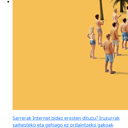
Sarrerak Internet bidez erosten dituzu? Iruzurrak
saihesteko eta gehiago ez ordaintzeko gakoak