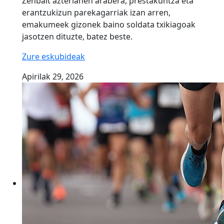
Zenbait azterlanen arabera, prestakuntza eta
erantzukizun parekagarriak izan arren,
emakumeek gizonek baino soldata txikiagoak
jasotzen dituzte, batez beste.
Zure eskubideak
Apirilak 29, 2026