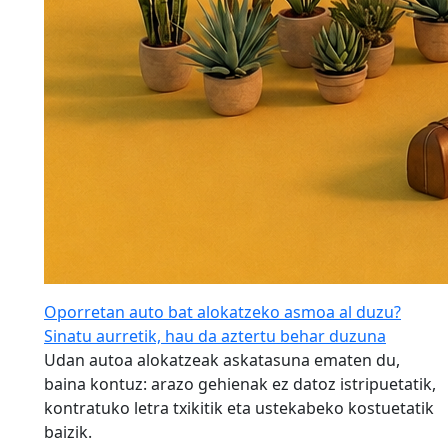
Oporretan auto bat alokatzeko asmoa al duzu?
Sinatu aurretik, hau da aztertu behar duzuna
Udan autoa alokatzeak askatasuna ematen du,
baina kontuz: arazo gehienak ez datoz istripuetatik,
kontratuko letra txikitik eta ustekabeko kostuetatik
baizik.