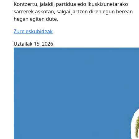
Kontzertu, jaialdi, partidua edo ikuskizunetarako
sarrerek askotan, salgai jartzen diren egun berean
hegan egiten dute.
Zure eskubideak
Uztailak 15, 2026