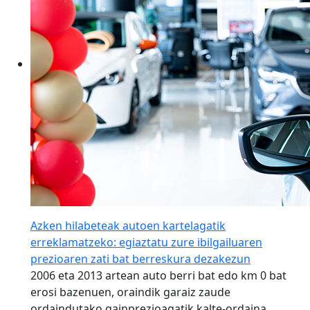
Azken hilabeteak autoen kartelagatik
erreklamatzeko: egiaztatu zure ibilgailuaren
prezioaren zati bat berreskura dezakezun
2006 eta 2013 artean auto berri bat edo km 0 bat
erosi bazenuen, oraindik garaiz zaude
ordaindutako gainprezioagatik kalte-ordaina