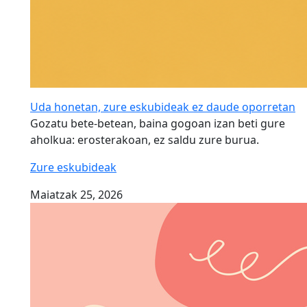
Uda honetan, zure eskubideak ez daude oporretan
Gozatu bete-betean, baina gogoan izan beti gure
aholkua: erosterakoan, ez saldu zure burua.
Zure eskubideak
Maiatzak 25, 2026