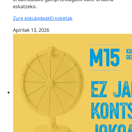
eskatzeko.
Zure eskubideak
Erosketak
Apirilak 13, 2026