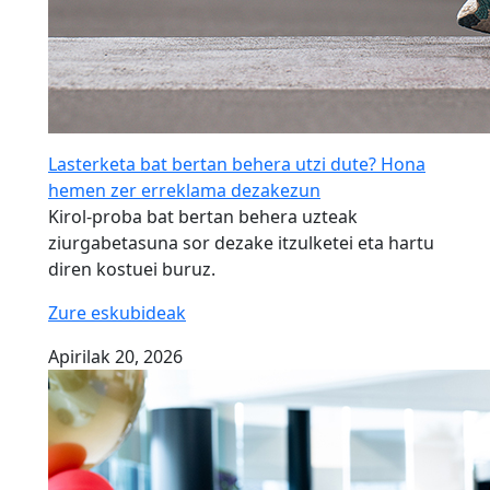
Lasterketa bat bertan behera utzi dute? Hona
hemen zer erreklama dezakezun
Kirol-proba bat bertan behera uzteak
ziurgabetasuna sor dezake itzulketei eta hartu
diren kostuei buruz.
Zure eskubideak
Apirilak 20, 2026