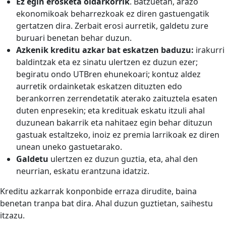
Ez egin erosketa oldarkorrik
. Batzuetan, arazo
ekonomikoak beharrezkoak ez diren gastuengatik
gertatzen dira. Zerbait erosi aurretik, galdetu zure
buruari benetan behar duzun.
Azkenik kreditu azkar bat eskatzen baduzu:
irakurri
baldintzak eta ez sinatu ulertzen ez duzun ezer;
begiratu ondo UTBren ehunekoari; kontuz aldez
aurretik ordainketak eskatzen dituzten edo
berankorren zerrendetatik aterako zaituztela esaten
duten enpresekin; eta kredituak eskatu itzuli ahal
duzunean bakarrik eta nahitaez egin behar dituzun
gastuak estaltzeko, inoiz ez premia larrikoak ez diren
unean uneko gastuetarako.
Galdetu
ulertzen ez duzun guztia, eta, ahal den
neurrian, eskatu erantzuna idatziz.
Kreditu azkarrak konponbide erraza dirudite, baina
benetan tranpa bat dira. Ahal duzun guztietan, saihestu
itzazu.