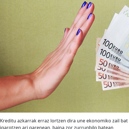
Kreditu azkarrak erraz lortzen dira une ekonomiko zail bat
igarotzen ari garenean, baina zor zurrunbilo batean