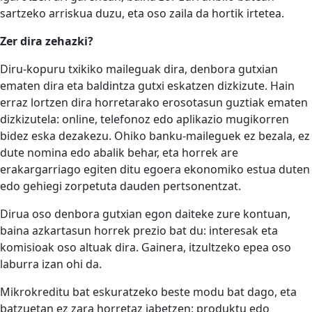
sartzeko arriskua duzu, eta oso zaila da hortik irtetea.
Zer dira zehazki?
Diru-kopuru txikiko maileguak dira, denbora gutxian
ematen dira eta baldintza gutxi eskatzen dizkizute. Hain
erraz lortzen dira horretarako erosotasun guztiak ematen
dizkizutela: online, telefonoz edo aplikazio mugikorren
bidez eska dezakezu. Ohiko banku-maileguek ez bezala, ez
dute nomina edo abalik behar, eta horrek are
erakargarriago egiten ditu egoera ekonomiko estua duten
edo gehiegi zorpetuta dauden pertsonentzat.
Dirua oso denbora gutxian egon daiteke zure kontuan,
baina azkartasun horrek prezio bat du: interesak eta
komisioak oso altuak dira. Gainera, itzultzeko epea oso
laburra izan ohi da.
Mikrokreditu bat eskuratzeko beste modu bat dago, eta
batzuetan ez zara horretaz jabetzen: produktu edo