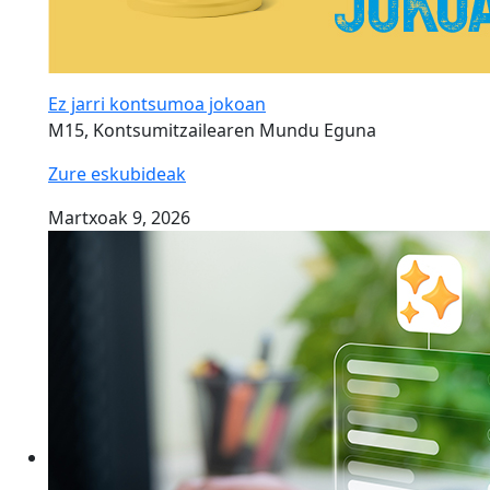
Ez jarri kontsumoa jokoan
M15, Kontsumitzailearen Mundu Eguna
Zure eskubideak
Martxoak 9, 2026