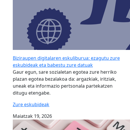
Biziraupen digitalaren eskuliburua: ezagutu zure
eskubideak eta babestu zure datuak
Gaur egun, sare sozialetan egotea zure herriko
plazan egotea bezalakoa da: argazkiak, iritziak,
uneak eta informazio pertsonala partekatzen
ditugu etengabe.
Zure eskubideak
Maiatzak 19, 2026