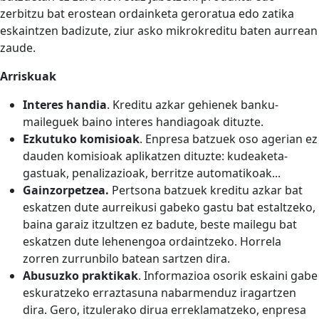
zerbitzu bat erostean ordainketa geroratua edo zatika
eskaintzen badizute, ziur asko mikrokreditu baten aurrean
zaude.
Arriskuak
Interes handia
. Kreditu azkar gehienek banku-
maileguek baino interes handiagoak dituzte.
Ezkutuko komisioak
. Enpresa batzuek oso agerian ez
dauden komisioak aplikatzen dituzte: kudeaketa-
gastuak, penalizazioak, berritze automatikoak...
Gainzorpetzea.
Pertsona batzuek kreditu azkar bat
eskatzen dute aurreikusi gabeko gastu bat estaltzeko,
baina garaiz itzultzen ez badute, beste mailegu bat
eskatzen dute lehenengoa ordaintzeko. Horrela
zorren zurrunbilo batean sartzen dira.
Abusuzko praktikak
. Informazioa osorik eskaini gabe
eskuratzeko erraztasuna nabarmenduz iragartzen
dira. Gero, itzulerako dirua erreklamatzeko, enpresa