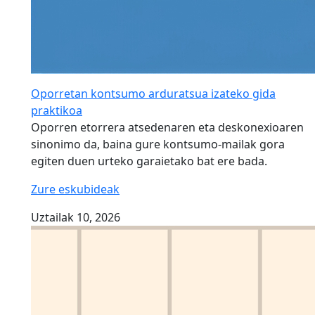
Oporretan kontsumo arduratsua izateko gida
praktikoa
Oporren etorrera atsedenaren eta deskonexioaren
sinonimo da, baina gure kontsumo-mailak gora
egiten duen urteko garaietako bat ere bada.
Zure eskubideak
Uztailak 10, 2026