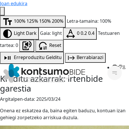
Joan edukira
100%
125%
150%
200%
Letra-tamaina: 100%
Light
Dark
Gaia: light
0
0.2
0.4
Testuaren
tartea: 0
Reset
Erreproduzitu
Gelditu
Berrabiarazi
Kreditu azkarrak: irtenbide
garestia
Argitalpen-data:
2025/03/24
Onena ez eskatzea da, baina egiten baduzu, kontuan izan
gehiegi zorpetzeko arriskua duzula.