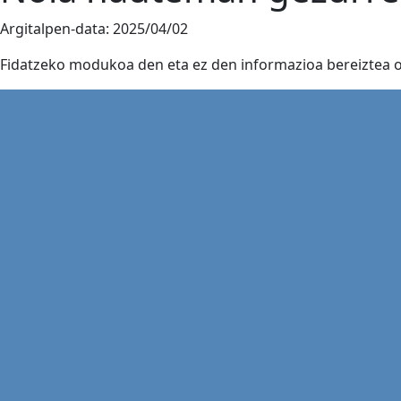
Argitalpen-data:
2025/04/02
Fidatzeko modukoa den eta ez den informazioa bereiztea os