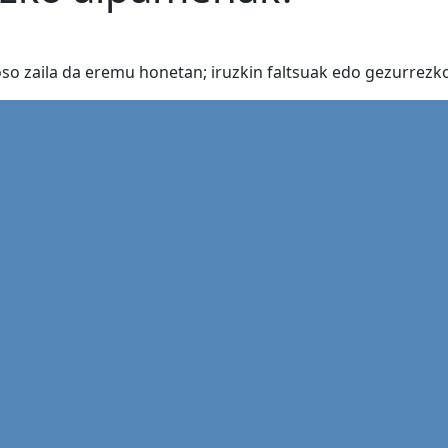
o zaila da eremu honetan; iruzkin faltsuak edo gezurrezkoa