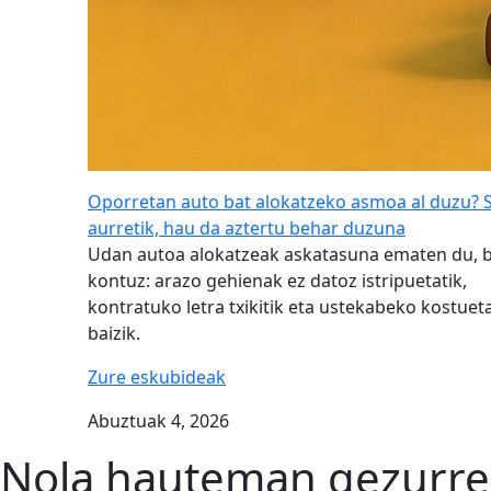
Oporretan auto bat alokatzeko asmoa al duzu? 
aurretik, hau da aztertu behar duzuna
Udan autoa alokatzeak askatasuna ematen du, 
kontuz: arazo gehienak ez datoz istripuetatik,
kontratuko letra txikitik eta ustekabeko kostueta
baizik.
Zure eskubideak
Abuztuak 4, 2026
Nola hauteman gezurre