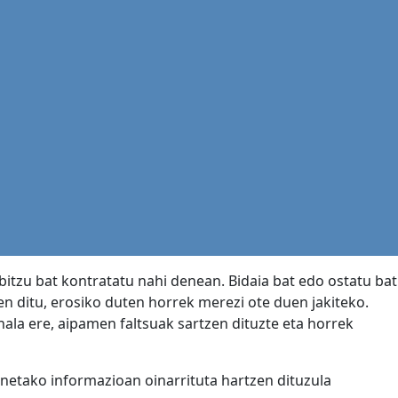
itzu bat kontratatu nahi denean. Bidaia bat edo ostatu bat
n ditu, erosiko duten horrek merezi ote duen jakiteko.
ala ere, aipamen faltsuak sartzen dituzte eta horrek
enetako informazioan oinarrituta hartzen dituzula