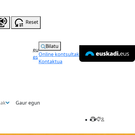
Reset
Bilatu
eu
Online kontsultak
es
Kontaktua
sak
Gaur egun