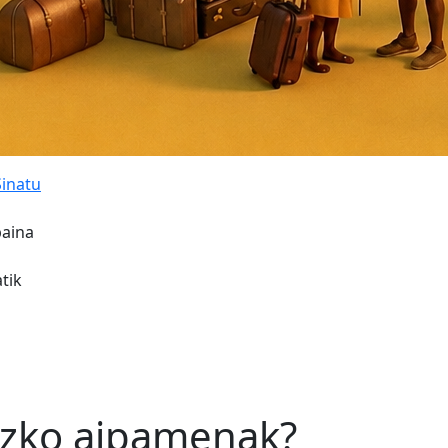
Sinatu
baina
tik
zko aipamenak?