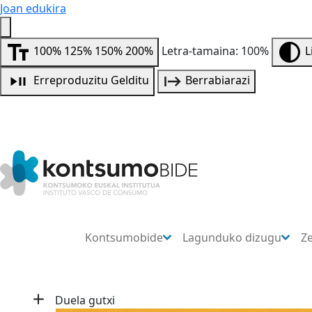
Joan edukira
100%
125%
150%
200%
Letra-tamaina: 100%
L
Erreproduzitu
Gelditu
Berrabiarazi
Kontsumobide
Lagunduko dizugu
Z
Duela gutxi