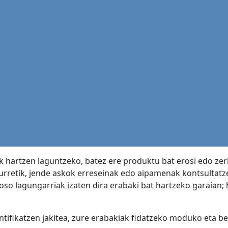
 hartzen laguntzeko, batez ere produktu bat erosi edo zerb
urretik, jende askok erreseinak edo aipamenak kontsultatze
so lagungarriak izaten dira erabaki bat hartzeko garaian; h
ntifikatzen jakitea, zure erabakiak fidatzeko moduko eta b