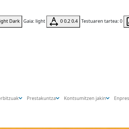
ight
Dark
Gaia: light
0
0.2
0.4
Testuaren tartea: 0
erbitzuak
Prestakuntza
Kontsumitzen jakin
Enpre