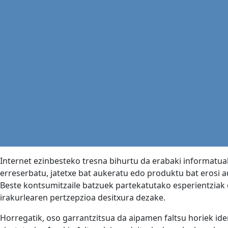
Internet ezinbesteko tresna bihurtu da erabaki informatuak
erreserbatu, jatetxe bat aukeratu edo produktu bat erosi a
Beste kontsumitzaile batzuek partekatutako esperientziak o
irakurlearen pertzepzioa desitxura dezake.
Horregatik, oso garrantzitsua da aipamen faltsu horiek ide