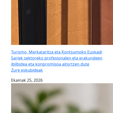
Turismo, Merkataritza eta Kontsumoko Euskadi
Sariek sektoreko profesionalen eta erakundeen
ibilbidea eta konpromisoa aitortzen dute
Zure eskubideak
Ekainak 25, 2026