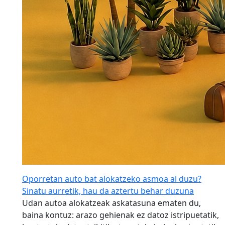
Oporretan auto bat alokatzeko asmoa al duzu?
Sinatu aurretik, hau da aztertu behar duzuna
Udan autoa alokatzeak askatasuna ematen du,
baina kontuz: arazo gehienak ez datoz istripuetatik,