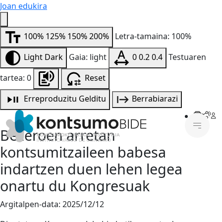
Joan edukira
100%
125%
150%
200%
Letra-tamaina: 100%
Light
Dark
Gaia: light
0
0.2
0.4
Testuaren
tartea: 0
Reset
Erreproduzitu
Gelditu
Berrabiarazi
Bezeroen arretan
kontsumitzaileen babesa
indartzen duen lehen legea
onartu du Kongresuak
Argitalpen-data:
2025/12/12