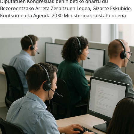
Diputatuen Kongresuak behin betiko onartu du
Bezeroentzako Arreta Zerbitzuen Legea, Gizarte Eskubide,
Kontsumo eta Agenda 2030 Ministerioak sustatu duena