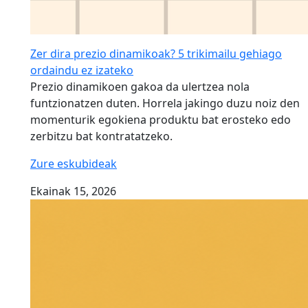
Zer dira prezio dinamikoak? 5 trikimailu gehiago
ordaindu ez izateko
Prezio dinamikoen gakoa da ulertzea nola
funtzionatzen duten. Horrela jakingo duzu noiz den
momenturik egokiena produktu bat erosteko edo
zerbitzu bat kontratatzeko.
Zure eskubideak
Ekainak 15, 2026