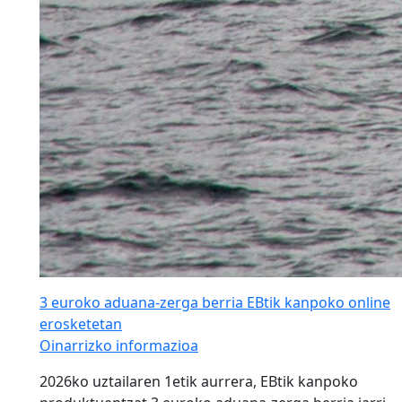
3 euroko aduana-zerga berria EBtik kanpoko online
erosketetan
Oinarrizko informazioa
2026ko uztailaren 1etik aurrera, EBtik kanpoko