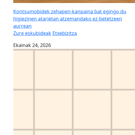
Kontsumobidek zehapen-kanpaina bat egingo du
higiezinen atarietan atzemandako ez-betetzeen
aurrean
Zure eskubideak
Etxebizitza
Ekainak 24, 2026