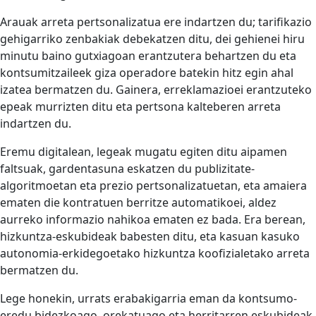
Arauak arreta pertsonalizatua ere indartzen du; tarifikazio
gehigarriko zenbakiak debekatzen ditu, dei gehienei hiru
minutu baino gutxiagoan erantzutera behartzen du eta
kontsumitzaileek giza operadore batekin hitz egin ahal
izatea bermatzen du. Gainera, erreklamazioei erantzuteko
epeak murrizten ditu eta pertsona kalteberen arreta
indartzen du.
Eremu digitalean, legeak mugatu egiten ditu aipamen
faltsuak, gardentasuna eskatzen du publizitate-
algoritmoetan eta prezio pertsonalizatuetan, eta amaiera
ematen die kontratuen berritze automatikoei, aldez
aurreko informazio nahikoa ematen ez bada. Era berean,
hizkuntza-eskubideak babesten ditu, eta kasuan kasuko
autonomia-erkidegoetako hizkuntza koofizialetako arreta
bermatzen du.
Lege honekin, urrats erabakigarria eman da kontsumo-
eredu bidezkoago, orekatuago eta herritarren eskubideak