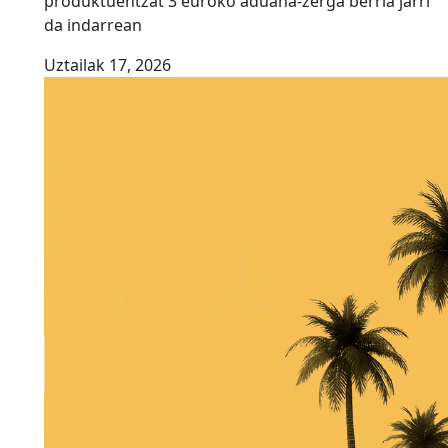
produktuentzat 3 euroko aduana-zerga berria jarri
da indarrean
Uztailak 17, 2026