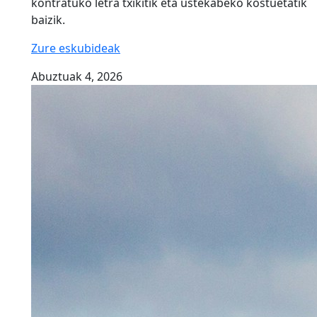
kontratuko letra txikitik eta ustekabeko kostuetatik
baizik.
Zure eskubideak
Abuztuak 4, 2026