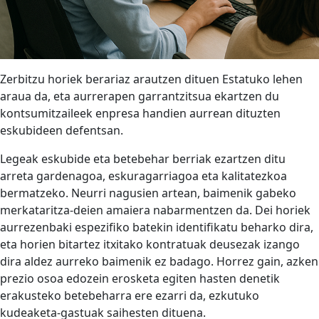
Zerbitzu horiek berariaz arautzen dituen Estatuko lehen
araua da, eta aurrerapen garrantzitsua ekartzen du
kontsumitzaileek enpresa handien aurrean dituzten
eskubideen defentsan.
Legeak eskubide eta betebehar berriak ezartzen ditu
arreta gardenagoa, eskuragarriagoa eta kalitatezkoa
bermatzeko. Neurri nagusien artean, baimenik gabeko
merkataritza-deien amaiera nabarmentzen da. Dei horiek
aurrezenbaki espezifiko batekin identifikatu beharko dira,
eta horien bitartez itxitako kontratuak deusezak izango
dira aldez aurreko baimenik ez badago. Horrez gain, azken
prezio osoa edozein erosketa egiten hasten denetik
erakusteko betebeharra ere ezarri da, ezkutuko
kudeaketa-gastuak saihesten dituena.