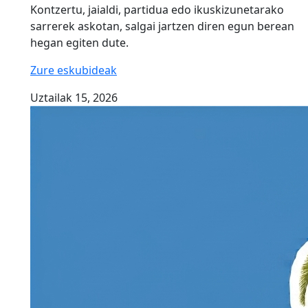
Kontzertu, jaialdi, partidua edo ikuskizunetarako
sarrerek askotan, salgai jartzen diren egun berean
hegan egiten dute.
Zure eskubideak
Uztailak 15, 2026