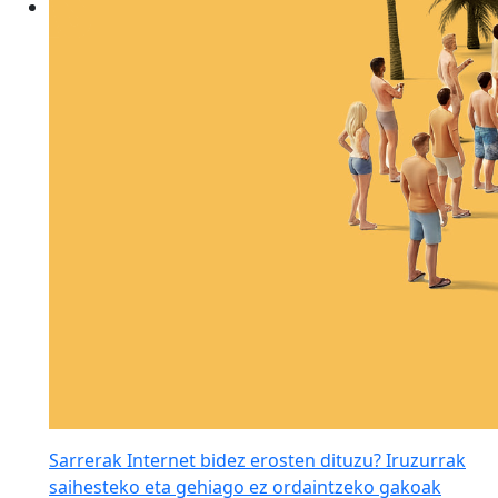
Sarrerak Internet bidez erosten dituzu? Iruzurrak
saihesteko eta gehiago ez ordaintzeko gakoak