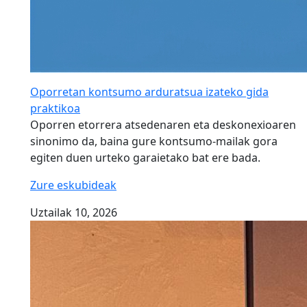
Oporretan kontsumo arduratsua izateko gida
praktikoa
Oporren etorrera atsedenaren eta deskonexioaren
sinonimo da, baina gure kontsumo-mailak gora
egiten duen urteko garaietako bat ere bada.
Zure eskubideak
Uztailak 10, 2026