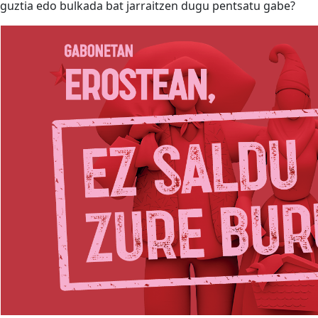
guztia edo bulkada bat jarraitzen dugu pentsatu gabe?