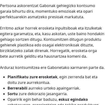
Pertsona askorentzat Gabonak gehiegizko kontsumo
garaia bihurtu dira, momentuko emozioak eta opari
perfektuarekin asmatzeko presioak markatuta.
Erritmo azkar horrek erosketa inpultsiboak eta itzulketak
egitera garamatza, eta, kasu askotan, uste baino hondakin
gehiago sortzen ditugu. Kontsumitzen ditugun produktu
gehienek plastikoa edo osagai elektronikoak dituzte,
birziklatzeko zailak direnak. Horregatik, erosketa-orga
bete aurretik gelditu eta hausnartzea komeni da.
Arduraz kontsumitzea ere Gabonetako xarmaren parte da.
Planifikatu zure erosketak
, egin zerrenda bat eta
doitu zure aurrekontua.
Berrerabili
aurreko urteko apaingarriak.
Sortu
zure dekorazio jasangarria.
Oparirik egin behar baduzu,
eskuz egindako