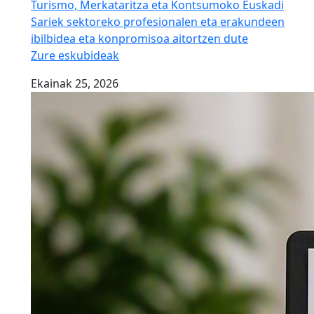
Turismo, Merkataritza eta Kontsumoko Euskadi
Sariek sektoreko profesionalen eta erakundeen
ibilbidea eta konpromisoa aitortzen dute
Zure eskubideak
Ekainak 25, 2026