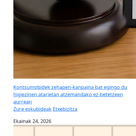
Kontsumobidek zehapen-kanpaina bat egingo du
higiezinen atarietan atzemandako ez-betetzeen
aurrean
Zure eskubideak
Etxebizitza
Ekainak 24, 2026