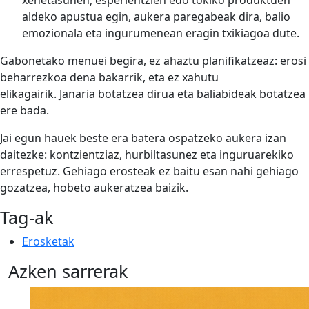
xehetasunen, esperientzien edo tokiko produktuen
aldeko apustua egin, aukera paregabeak dira, balio
emozionala eta ingurumenean eragin txikiagoa dute.
Gabonetako menuei begira, ez ahaztu planifikatzeaz: erosi
beharrezkoa dena bakarrik, eta ez xahutu
elikagairik. Janaria botatzea dirua eta baliabideak botatzea
ere bada.
Jai egun hauek beste era batera ospatzeko aukera izan
daitezke: kontzientziaz, hurbiltasunez eta inguruarekiko
errespetuz. Gehiago erosteak ez baitu esan nahi gehiago
gozatzea, hobeto aukeratzea baizik.
Tag-ak
Erosketak
Azken sarrerak