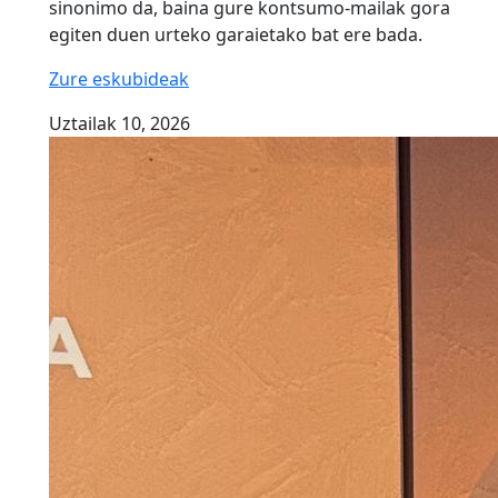
sinonimo da, baina gure kontsumo-mailak gora
egiten duen urteko garaietako bat ere bada.
Zure eskubideak
Uztailak 10, 2026