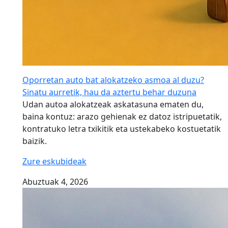
Oporretan auto bat alokatzeko asmoa al duzu?
Sinatu aurretik, hau da aztertu behar duzuna
Udan autoa alokatzeak askatasuna ematen du,
baina kontuz: arazo gehienak ez datoz istripuetatik,
kontratuko letra txikitik eta ustekabeko kostuetatik
baizik.
Zure eskubideak
Abuztuak 4, 2026