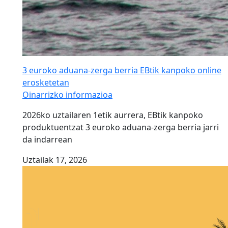
3 euroko aduana-zerga berria EBtik kanpoko online
erosketetan
Oinarrizko informazioa
2026ko uztailaren 1etik aurrera, EBtik kanpoko
produktuentzat 3 euroko aduana-zerga berria jarri
da indarrean
Uztailak 17, 2026