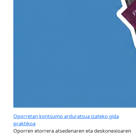
Oporretan kontsumo arduratsua izateko gida
praktikoa
Oporren etorrera atsedenaren eta deskonexioaren