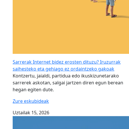
Sarrerak Internet bidez erosten dituzu? Iruzurrak
saihesteko eta gehiago ez ordaintzeko gakoak
Kontzertu, jaialdi, partidua edo ikuskizunetarako
sarrerek askotan, salgai jartzen diren egun berean
hegan egiten dute.
Zure eskubideak
Uztailak 15, 2026