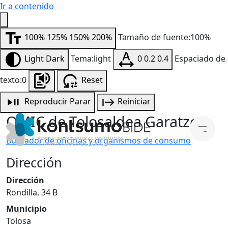
Ir a contenido
100%
125%
150%
200%
Tamaño de fuente:100%
Light
Dark
Tema:light
0
0.2
0.4
Espaciado de
texto:0
Reset
Reproducir
Parar
Reiniciar
OMIC de Tolosaldea Garatzen
Buscador de oficinas y organismos de consumo
Dirección
Dirección
Rondilla, 34 B
Municipio
Tolosa