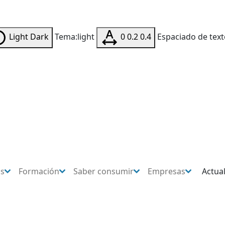
Light
Dark
Tema:light
0
0.2
0.4
Espaciado de text
os
Formación
Saber consumir
Empresas
Actua