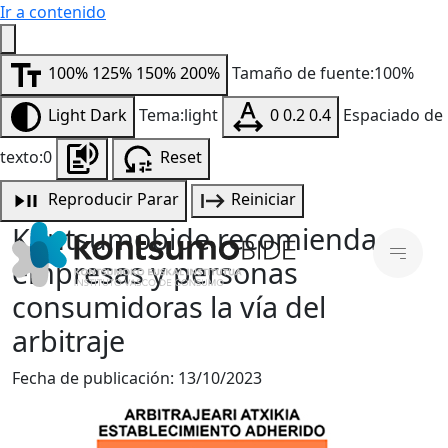
Ir a contenido
100%
125%
150%
200%
Tamaño de fuente:100%
Light
Dark
Tema:light
0
0.2
0.4
Espaciado de
texto:0
Reset
Reproducir
Parar
Reiniciar
Kontsumobide recomienda a
empresas y personas
consumidoras la vía del
arbitraje
Fecha de publicación:
13/10/2023