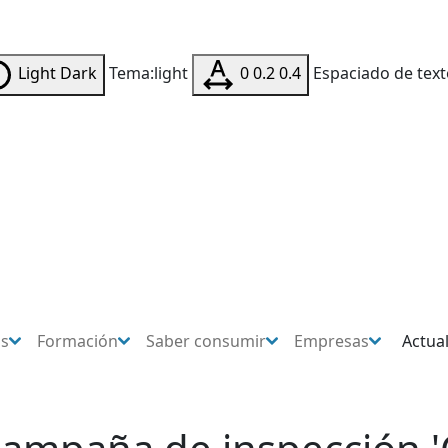
Light
Dark
Tema:light
0
0.2
0.4
Espaciado de text
os
Formación
Saber consumir
Empresas
Actua