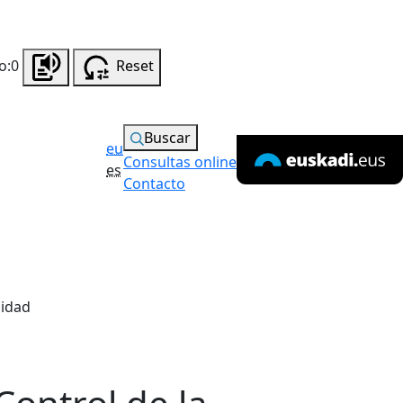
o:0
Reset
Buscar
eu
Consultas online
es
Contacto
lidad