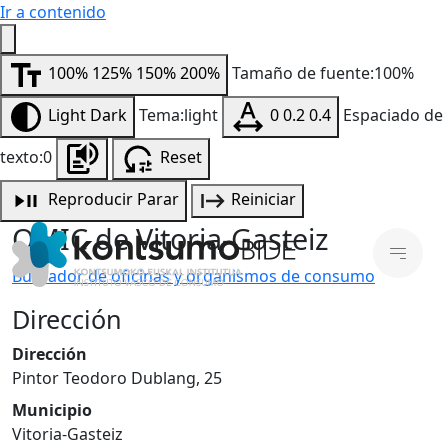
Ir a contenido
100%
125%
150%
200%
Tamaño de fuente:100%
Light
Dark
Tema:light
0
0.2
0.4
Espaciado de
texto:0
Reset
Reproducir
Parar
Reiniciar
OMIC de Vitoria-Gasteiz
Buscador de oficinas y organismos de consumo
Dirección
Dirección
Pintor Teodoro Dublang, 25
Municipio
Vitoria-Gasteiz