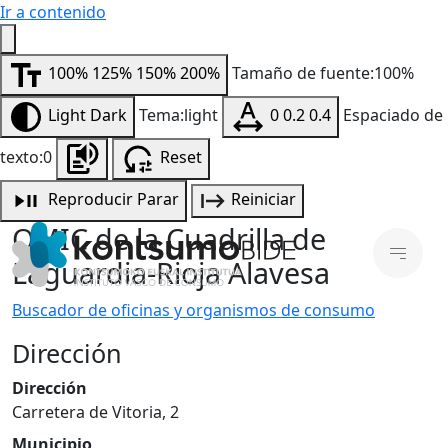
Ir a contenido
100%
125%
150%
200%
Tamaño de fuente:100%
Light
Dark
Tema:light
0
0.2
0.4
Espaciado de
texto:0
Reset
Reproducir
Parar
Reiniciar
OMIC de la Cuadrilla de
Laguardia-Rioja Alavesa
Buscador de oficinas y organismos de consumo
Dirección
Dirección
Carretera de Vitoria, 2
Municipio