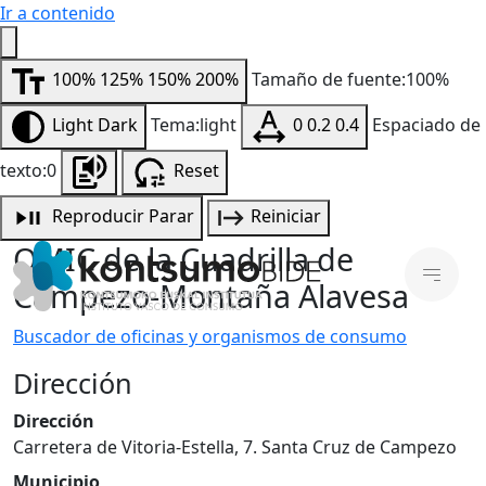
Ir a contenido
100%
125%
150%
200%
Tamaño de fuente:100%
Light
Dark
Tema:light
0
0.2
0.4
Espaciado de
texto:0
Reset
Reproducir
Parar
Reiniciar
OMIC de la Cuadrilla de
Campezo-Montaña Alavesa
Buscador de oficinas y organismos de consumo
Dirección
Dirección
Carretera de Vitoria-Estella, 7. Santa Cruz de Campezo
Municipio