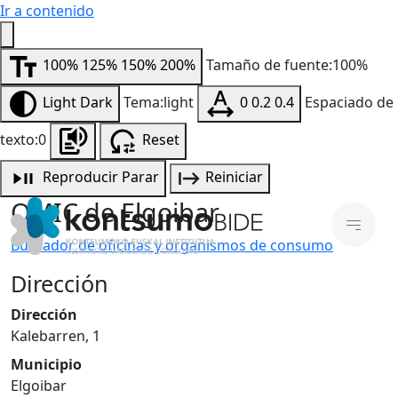
Ir a contenido
100%
125%
150%
200%
Tamaño de fuente:100%
Light
Dark
Tema:light
0
0.2
0.4
Espaciado de
texto:0
Reset
Reproducir
Parar
Reiniciar
OMIC de Elgoibar
Buscador de oficinas y organismos de consumo
Dirección
Dirección
Kalebarren, 1
Municipio
Elgoibar