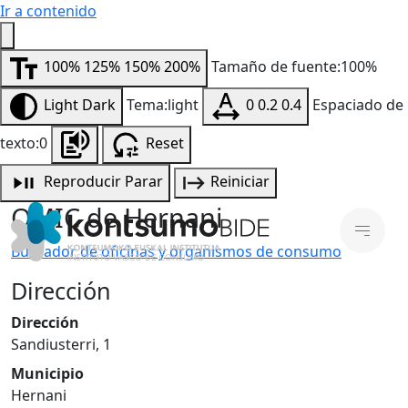
Ir a contenido
100%
125%
150%
200%
Tamaño de fuente:100%
Light
Dark
Tema:light
0
0.2
0.4
Espaciado de
texto:0
Reset
Reproducir
Parar
Reiniciar
OMIC de Hernani
Buscador de oficinas y organismos de consumo
Dirección
Dirección
Sandiusterri, 1
Municipio
Hernani