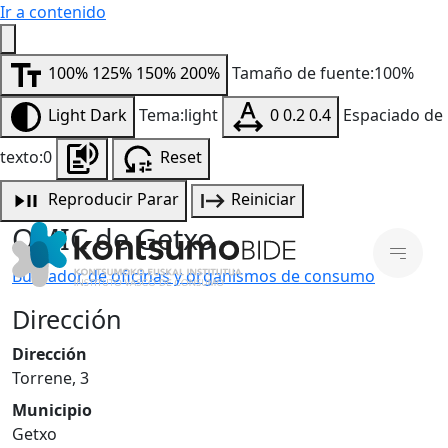
Ir a contenido
100%
125%
150%
200%
Tamaño de fuente:100%
Light
Dark
Tema:light
0
0.2
0.4
Espaciado de
texto:0
Reset
Reproducir
Parar
Reiniciar
OMIC de Getxo
Buscador de oficinas y organismos de consumo
Dirección
Dirección
Torrene, 3
Municipio
Getxo