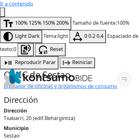
Ir a contenido
100%
125%
150%
200%
Tamaño de fuente:100%
Light
Dark
Tema:light
0
0.2
0.4
Espaciado de
texto:0
Reset
Reproducir
Parar
Reiniciar
OMIC de Sestao
Buscador de oficinas y organismos de consumo
Dirección
Dirección
Txabarri, 20 (edif.Behargintza)
Municipio
Sestao