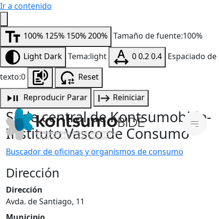
Ir a contenido
100%
125%
150%
200%
Tamaño de fuente:100%
Light
Dark
Tema:light
0
0.2
0.4
Espaciado de
texto:0
Reset
Reproducir
Parar
Reiniciar
Sede central de Kontsumobide-
Instituto Vasco de Consumo
Buscador de oficinas y organismos de consumo
Dirección
Dirección
Avda. de Santiago, 11
Municipio