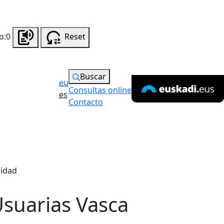
o:0
Reset
Buscar
eu
Consultas online
es
Contacto
lidad
suarias Vasca