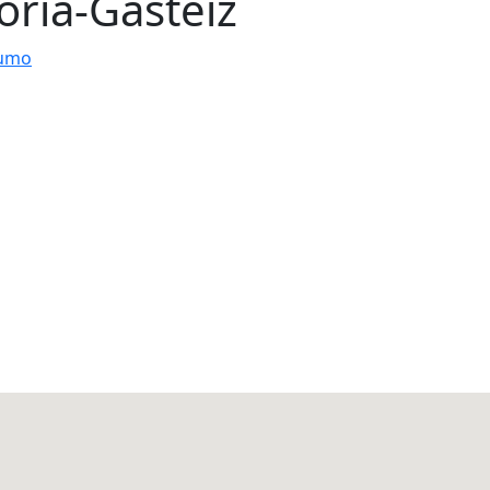
oria-Gasteiz
sumo