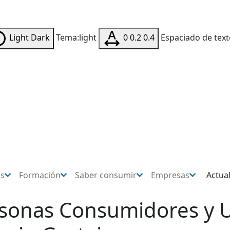
Light
Dark
Tema:light
0
0.2
0.4
Espaciado de text
os
Formación
Saber consumir
Empresas
Actua
rsonas Consumidores y U