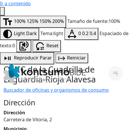
Ir a contenido
100%
125%
150%
200%
Tamaño de fuente:100%
Light
Dark
Tema:light
0
0.2
0.4
Espaciado de
texto:0
Reset
Reproducir
Parar
Reiniciar
OMIC de la Cuadrilla de
Laguardia-Rioja Alavesa
Buscador de oficinas y organismos de consumo
Dirección
Dirección
Carretera de Vitoria, 2
Municipio