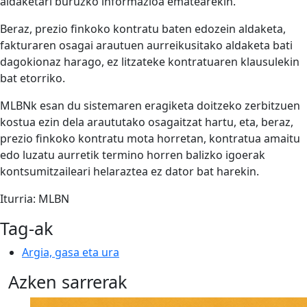
aldaketari buruzko informazioa ematearekin.
Beraz, prezio finkoko kontratu baten edozein aldaketa,
fakturaren osagai arautuen aurreikusitako aldaketa bati
dagokionaz harago, ez litzateke kontratuaren klausulekin
bat etorriko.
MLBNk esan du sistemaren eragiketa doitzeko zerbitzuen
kostua ezin dela araututako osagaitzat hartu, eta, beraz,
prezio finkoko kontratu mota horretan, kontratua amaitu
edo luzatu aurretik termino horren balizko igoerak
kontsumitzaileari helaraztea ez dator bat harekin.
Iturria: MLBN
Tag-ak
Argia, gasa eta ura
Azken sarrerak