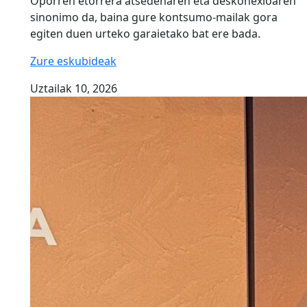
Oporren etorrera atsedenaren eta deskonexioaren
sinonimo da, baina gure kontsumo-mailak gora
egiten duen urteko garaietako bat ere bada.
Zure eskubideak
Uztailak 10, 2026