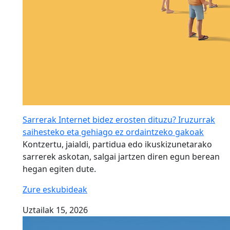
Sarrerak Internet bidez erosten dituzu? Iruzurrak
saihesteko eta gehiago ez ordaintzeko gakoak
Kontzertu, jaialdi, partidua edo ikuskizunetarako
sarrerek askotan, salgai jartzen diren egun berean
hegan egiten dute.
Zure eskubideak
Uztailak 15, 2026