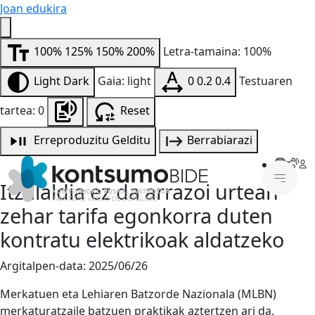
Joan edukira
100%
125%
150%
200%
Letra-tamaina: 100%
Light
Dark
Gaia: light
0
0.2
0.4
Testuaren
tartea: 0
Reset
Erreproduzitu
Gelditu
Berrabiarazi
Itzalaldia ez da arrazoi urtean
zehar tarifa egonkorra duten
kontratu elektrikoak aldatzeko
Argitalpen-data:
2025/06/26
Merkatuen eta Lehiaren Batzorde Nazionala (MLBN)
merkaturatzaile batzuen praktikak aztertzen ari da,