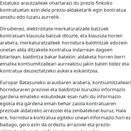
Estatuko arautzaileak ohartarazi du prezio finkoko
kontratuetan ezin dela prezio-aldaketarik egin kontratua
amaitu edo luzatu aurretik.
Dirudienez, elektrizitate-merkaturatzaile batzuek
kontratuan klausula batzuk dituzte, eta klausula horien
arabera, merkaturatzaileek hornidura-baldintzak edozein
unetan alda ditzakete kontratua indarrean dagoen
bitartean, baldintza bakar batekin: aldaketa horren berri
ematea kontsumitzaileari aurreabisu jakin baten bidez eta
kontratua deuseztatzeko aukera eskaintzea.
Europar Batasuneko araudiaren arabera, kontsumitzaileari
horniduraren prezioei eta baldintzei buruzko informazio
gardena emateko eskubideak esan nahi du informazio
egokia eta gardena eman behar zaiola kontratuaren
prezioak aldatzeko arrazoiei eta zenbatekoei buruz. Hala
ere, hornidura-kontratua egiteko unean informazio hori ez
badago, gero ezin da ordeztu arrazoiei eta prezio-