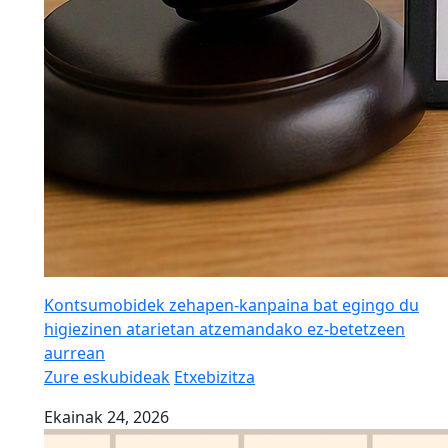
Kontsumobidek zehapen-kanpaina bat egingo du
higiezinen atarietan atzemandako ez-betetzeen
aurrean
Zure eskubideak
Etxebizitza
Ekainak 24, 2026