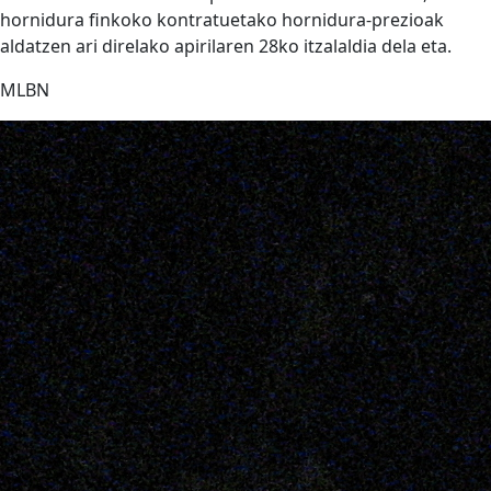
hornidura finkoko kontratuetako hornidura-prezioak
aldatzen ari direlako apirilaren 28ko itzalaldia dela eta.
MLBN