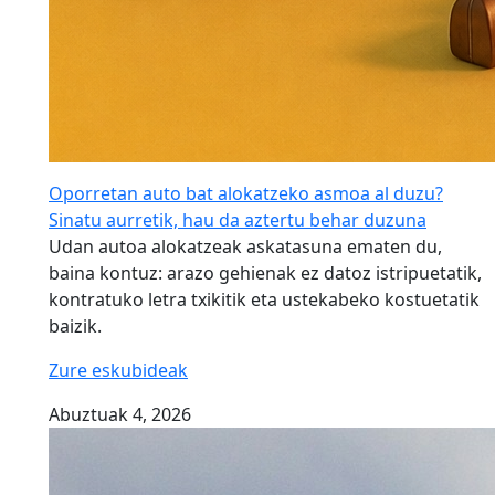
Oporretan auto bat alokatzeko asmoa al duzu?
Sinatu aurretik, hau da aztertu behar duzuna
Udan autoa alokatzeak askatasuna ematen du,
baina kontuz: arazo gehienak ez datoz istripuetatik,
kontratuko letra txikitik eta ustekabeko kostuetatik
baizik.
Zure eskubideak
Abuztuak 4, 2026