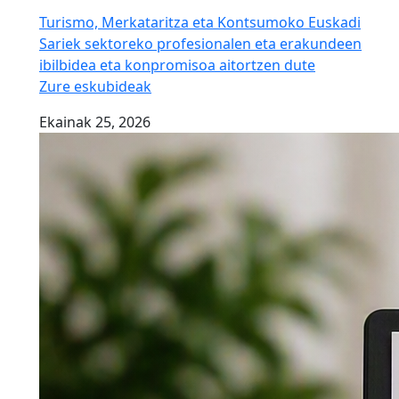
Turismo, Merkataritza eta Kontsumoko Euskadi
Sariek sektoreko profesionalen eta erakundeen
ibilbidea eta konpromisoa aitortzen dute
Zure eskubideak
Ekainak 25, 2026