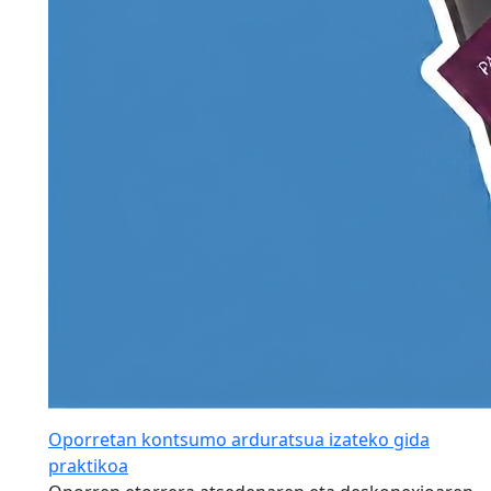
Oporretan kontsumo arduratsua izateko gida
praktikoa