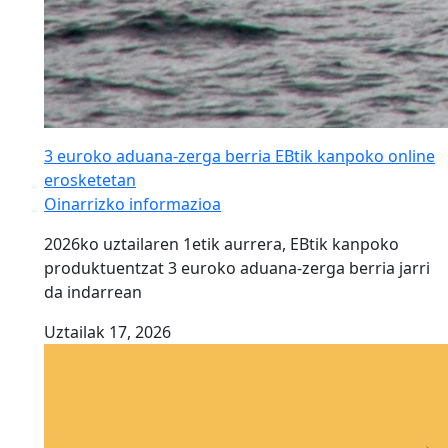
3 euroko aduana-zerga berria EBtik kanpoko online
erosketetan
Oinarrizko informazioa
2026ko uztailaren 1etik aurrera, EBtik kanpoko
produktuentzat 3 euroko aduana-zerga berria jarri
da indarrean
Uztailak 17, 2026