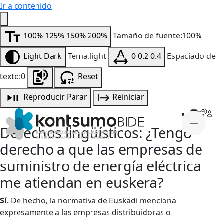
Ir a contenido
100%
125%
150%
200%
Tamaño de fuente:100%
Light
Dark
Tema:light
0
0.2
0.4
Espaciado de
texto:0
Reset
Reproducir
Parar
Reiniciar
Derechos lingüísticos: ¿Tengo
derecho a que las empresas de
suministro de energía eléctrica
me atiendan en euskera?
Sí
. De hecho, la normativa de Euskadi menciona
expresamente a las empresas distribuidoras o