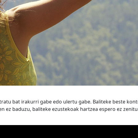
ratu bat irakurri gabe edo ulertu gabe. Baliteke beste kont
en ez baduzu, baliteke ezustekoak hartzea espero ez zenit