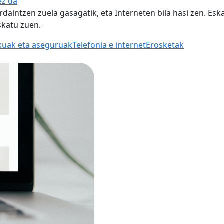
ez da
ordaintzen zuela gasagatik, eta Interneten bila hasi zen. Esk
skatu zuen.
kuak eta aseguruak
Telefonia e internet
Erosketak