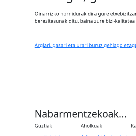
Oinarrizko hornidurak dira gure etxebizitza
berezitasunak ditu, baina zure bizi-kalitatea
Argiari, gasari eta urari buruz gehiago ezag
Nabarmentzekoak...
Guztiak
Aholkuak
Ka