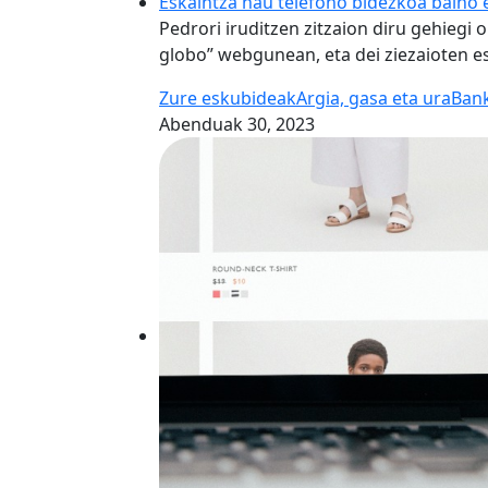
Eskaintza hau telefono bidezkoa baino 
Pedrori iruditzen zitzaion diru gehiegi 
globo” webgunean, eta dei ziezaioten e
Zure eskubideak
Argia, gasa eta ura
Ban
Abenduak 30, 2023