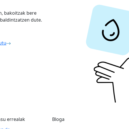
n, bakoitzak bere
 baldintzatzen dute.
utu
su errealak
Bloga