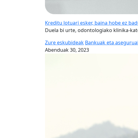
Kreditu lotuari esker, baina hobe ez ba
Duela bi urte, odontologiako klinika-kat
Zure eskubideak
Bankuak eta asegurua
Abenduak 30, 2023