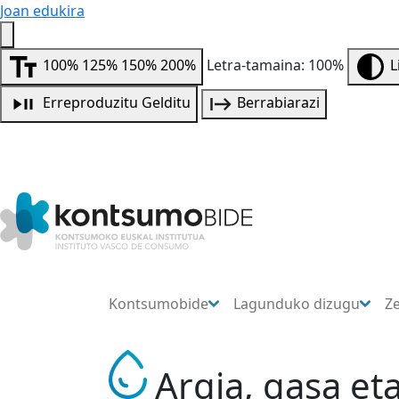
Joan edukira
100%
125%
150%
200%
Letra-tamaina: 100%
L
Erreproduzitu
Gelditu
Berrabiarazi
Kontsumobide
Lagunduko dizugu
Z
Argia, gasa et