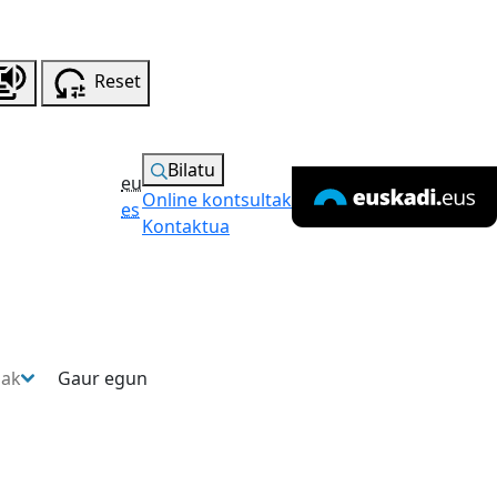
Reset
Bilatu
eu
Online kontsultak
es
Kontaktua
sak
Gaur egun