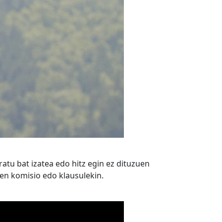
ratu bat izatea edo hitz egin ez dituzuen
uen komisio edo klausulekin.