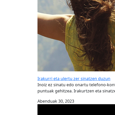
Irakurri eta ulertu zer sinatzen duzun
Inoiz ez sinatu edo onartu telefono-kont
puntuak gehitzea. Irakurtzen eta sinatz
Abenduak 30, 2023