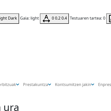
ight
Dark
Gaia: light
0
0.2
0.4
Testuaren tartea: 0
erbitzuak
Prestakuntza
Kontsumitzen jakin
Enpre
a ura