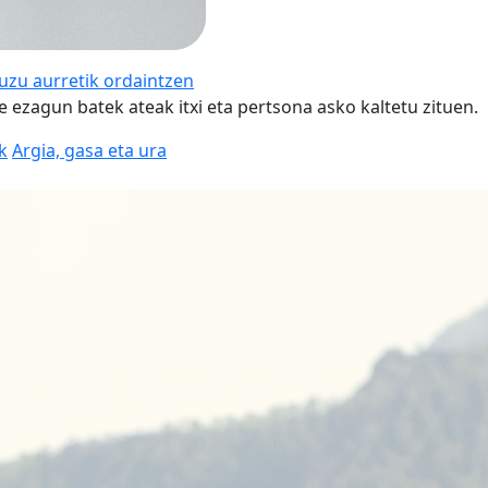
duzu aurretik ordaintzen
e ezagun batek ateak itxi eta pertsona asko kaltetu zituen.
k
Argia, gasa eta ura