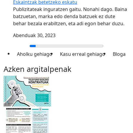
Eskaintzak betetzeko eskatu
Publizitateak inguratzen gaitu. Nonahi dago. Baina
batzuetan, marka edo denda batzuek ez dute
behar bezala erabiltzen, eta adi egon behar duzu.
Abenduak 30, 2023
Aholku gehiago
Kasu erreal gehiago
Bloga
Azken argitalpenak