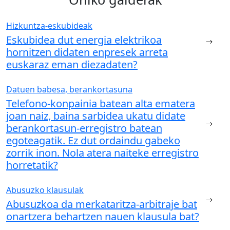
Hizkuntza-eskubideak
Eskubidea dut energia elektrikoa
hornitzen didaten enpresek arreta
euskaraz eman diezadaten?
Datuen babesa, berankortasuna
Telefono-konpainia batean alta ematera
joan naiz, baina sarbidea ukatu didate
berankortasun-erregistro batean
egoteagatik. Ez dut ordaindu gabeko
zorrik inon. Nola atera naiteke erregistro
horretatik?
Abusuzko klausulak
Abusuzkoa da merkataritza-arbitraje bat
onartzera behartzen nauen klausula bat?