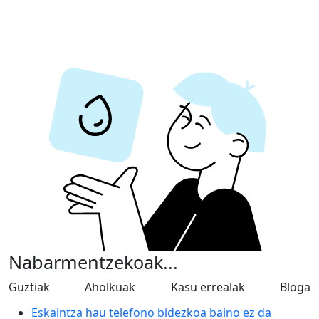
Nabarmentzekoak...
Guztiak
Aholkuak
Kasu errealak
Bloga
Eskaintza hau telefono bidezkoa baino ez da