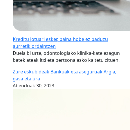
Kreditu lotuari esker, baina hobe ez baduzu
aurretik ordaintzen
Duela bi urte, odontologiako klinika-kate ezagun
batek ateak itxi eta pertsona asko kaltetu zituen.
Zure eskubideak
Bankuak eta aseguruak
Argia,
gasa eta ura
Abenduak 30, 2023