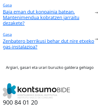
Gasa
Baja eman dut konpainia batean.
Mantenimendua kobratzen jarraitu
dezakete?
Gasa
Zenbatero berrikusi behar dut nire etxeko
gas-instalazioa?
Argiari, gasari eta urari buruzko galdera gehiago
900 84 01 20