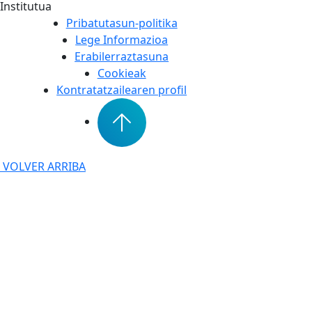
Institutua
Pribatutasun-politika
Lege Informazioa
Erabilerraztasuna
Cookieak
Kontratatzailearen profil
VOLVER ARRIBA