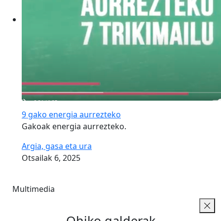
9 gako energia aurrezteko
Gakoak energia aurrezteko.
Argia, gasa eta ura
Otsailak 6, 2025
Multimedia
Ohiko galderak