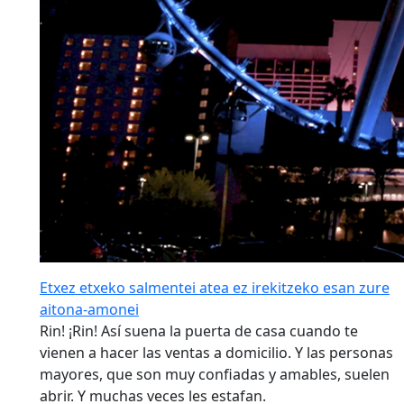
Etxez etxeko salmentei atea ez irekitzeko esan zure
aitona-amonei
Rin! ¡Rin! Así suena la puerta de casa cuando te
vienen a hacer las ventas a domicilio. Y las personas
mayores, que son muy confiadas y amables, suelen
abrir. Y muchas veces les estafan.