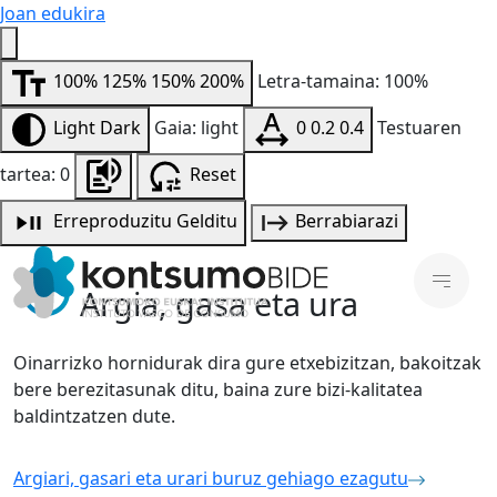
Joan edukira
100%
125%
150%
200%
Letra-tamaina: 100%
Light
Dark
Gaia: light
0
0.2
0.4
Testuaren
tartea: 0
Reset
Erreproduzitu
Gelditu
Berrabiarazi
Argia, gasa eta ura
Oinarrizko hornidurak dira gure etxebizitzan, bakoitzak
bere berezitasunak ditu, baina zure bizi-kalitatea
baldintzatzen dute.
Argiari, gasari eta urari buruz gehiago ezagutu