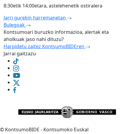
8:30etik 14:00etara, astelehenetik ostiralera
Jarri gurekin harremanetan
Bulegoak
Kontsumoari buruzko informazioa, alertak eta
aholkuak jaso nahi dituzu?
Harpidetu zaitez KontsumoBIDEren
Jarrai gaitzazu
©
KontsumoBIDE - Kontsumoko Euskal