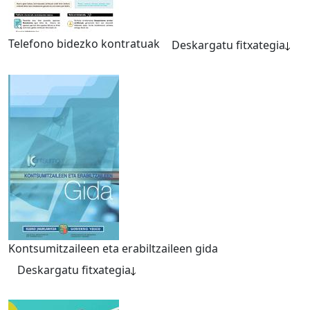
Telefono bidezko kontratuak
Deskargatu fitxategia
Kontsumitzaileen eta erabiltzaileen gida
Deskargatu fitxategia