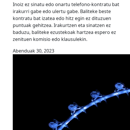
Inoiz ez sinatu edo onartu telefono-kontratu bat
irakurri gabe edo ulertu gabe. Baliteke beste
kontratu bat izatea edo hitz egin ez dituzuen
puntuak gehitzea. Irakurtzen eta sinatzen ez
baduzu, baliteke ezustekoak hartzea espero ez
zenituen komisio edo klausulekin.
Abenduak 30, 2023