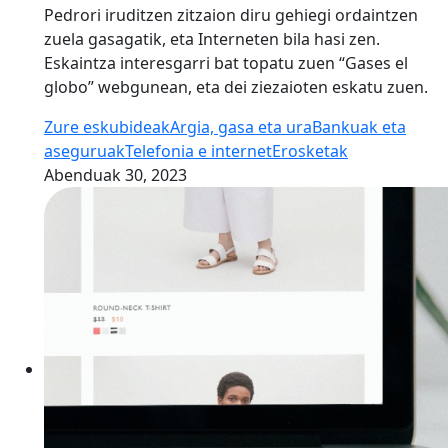
Pedrori iruditzen zitzaion diru gehiegi ordaintzen
zuela gasagatik, eta Interneten bila hasi zen.
Eskaintza interesgarri bat topatu zuen “Gases el
globo” webgunean, eta dei ziezaioten eskatu zuen.
Zure eskubideak
Argia, gasa eta ura
Bankuak eta
aseguruak
Telefonia e internet
Erosketak
Abenduak 30, 2023