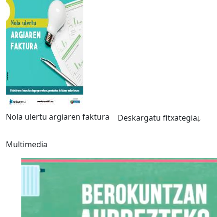
Nola ulertu argiaren faktura
Deskargatu fitxategia
Multimedia