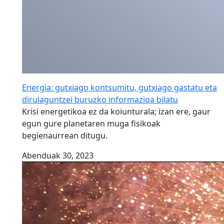
Energia: gutxiago kontsumitu, gutxiago gastatu eta
dirulaguntzei buruzko informazioa bilatu
Krisi energetikoa ez da koiunturala; izan ere, gaur
egun gure planetaren muga fisikoak
begienaurrean ditugu.
Abenduak 30, 2023