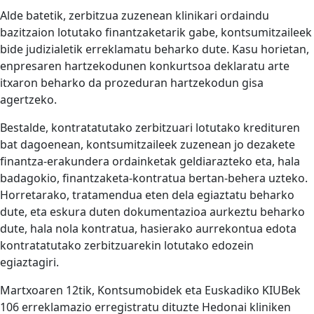
Alde batetik, zerbitzua zuzenean klinikari ordaindu
bazitzaion lotutako finantzaketarik gabe, kontsumitzaileek
bide judizialetik erreklamatu beharko dute. Kasu horietan,
enpresaren hartzekodunen konkurtsoa deklaratu arte
itxaron beharko da prozeduran hartzekodun gisa
agertzeko.
Bestalde, kontratatutako zerbitzuari lotutako kredituren
bat dagoenean, kontsumitzaileek zuzenean jo dezakete
finantza-erakundera ordainketak geldiarazteko eta, hala
badagokio, finantzaketa-kontratua bertan-behera uzteko.
Horretarako, tratamendua eten dela egiaztatu beharko
dute, eta eskura duten dokumentazioa aurkeztu beharko
dute, hala nola kontratua, hasierako aurrekontua edota
kontratatutako zerbitzuarekin lotutako edozein
egiaztagiri.
Martxoaren 12tik, Kontsumobidek eta Euskadiko KIUBek
106 erreklamazio erregistratu dituzte Hedonai kliniken