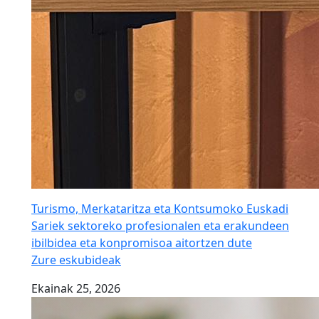
Turismo, Merkataritza eta Kontsumoko Euskadi
Sariek sektoreko profesionalen eta erakundeen
ibilbidea eta konpromisoa aitortzen dute
Zure eskubideak
Ekainak 25, 2026