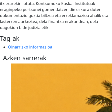
itxierarekin lotuta. Kontsumoko Euskal Institutuak
eraginpeko pertsonei gomendatzen die eskura duten
dokumentazio guztia biltzea eta erreklamazioa ahalik eta
lasterren aurkeztea, dela finantza-erakundean, dela
dagokion bide judizialetik.
Tag-ak
Oinarrizko informazioa
Azken sarrerak