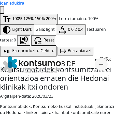
Joan edukira
100%
125%
150%
200%
Letra-tamaina: 100%
Light
Dark
Gaia: light
0
0.2
0.4
Testuaren
tartea: 0
Reset
Erreproduzitu
Gelditu
Berrabiarazi
Kontsumobidek kontsumitzaileei
orientazioa ematen die Hedonai
klinikak itxi ondoren
Argitalpen-data:
2026/03/23
Kontsumobidek, Kontsumoko Euskal Institutuak, jakinarazi
du Hedonai kliniken itxierak hainbat kontsumitzaile euren