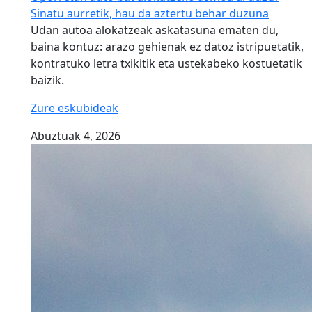
Sinatu aurretik, hau da aztertu behar duzuna
Udan autoa alokatzeak askatasuna ematen du,
baina kontuz: arazo gehienak ez datoz istripuetatik,
kontratuko letra txikitik eta ustekabeko kostuetatik
baizik.
Zure eskubideak
Abuztuak 4, 2026