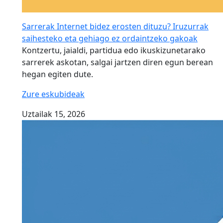
Sarrerak Internet bidez erosten dituzu? Iruzurrak
saihesteko eta gehiago ez ordaintzeko gakoak
Kontzertu, jaialdi, partidua edo ikuskizunetarako
sarrerek askotan, salgai jartzen diren egun berean
hegan egiten dute.
Zure eskubideak
Uztailak 15, 2026