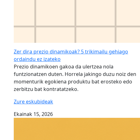
Zer dira prezio dinamikoak? 5 trikimailu gehiago
ordaindu ez izateko
Prezio dinamikoen gakoa da ulertzea nola
funtzionatzen duten. Horrela jakingo duzu noiz den
momenturik egokiena produktu bat erosteko edo
zerbitzu bat kontratatzeko.
Zure eskubideak
Ekainak 15, 2026