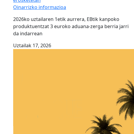
erosketetan
Oinarrizko informazioa
2026ko uztailaren 1etik aurrera, EBtik kanpoko
produktuentzat 3 euroko aduana-zerga berria jarri
da indarrean
Uztailak 17, 2026