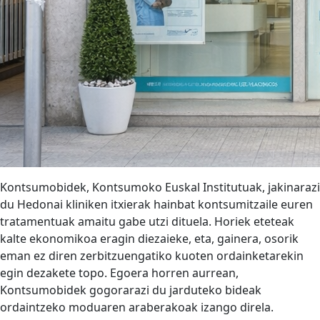
Kontsumobidek, Kontsumoko Euskal Institutuak, jakinarazi
du Hedonai kliniken itxierak hainbat kontsumitzaile euren
tratamentuak amaitu gabe utzi dituela. Horiek eteteak
kalte ekonomikoa eragin diezaieke, eta, gainera, osorik
eman ez diren zerbitzuengatiko kuoten ordainketarekin
egin dezakete topo. Egoera horren aurrean,
Kontsumobidek gogorarazi du jarduteko bideak
ordaintzeko moduaren araberakoak izango direla.