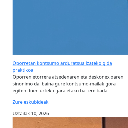
Oporretan kontsumo arduratsua izateko gida
praktikoa
Oporren etorrera atsedenaren eta deskonexioaren
sinonimo da, baina gure kontsumo-mailak gora
egiten duen urteko garaietako bat ere bada.
Zure eskubideak
Uztailak 10, 2026