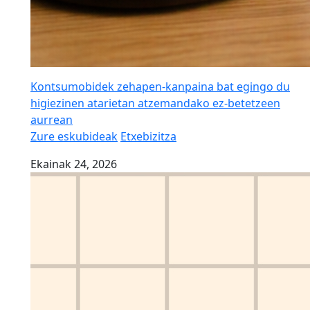
Kontsumobidek zehapen-kanpaina bat egingo du
higiezinen atarietan atzemandako ez-betetzeen
aurrean
Zure eskubideak
Etxebizitza
Ekainak 24, 2026