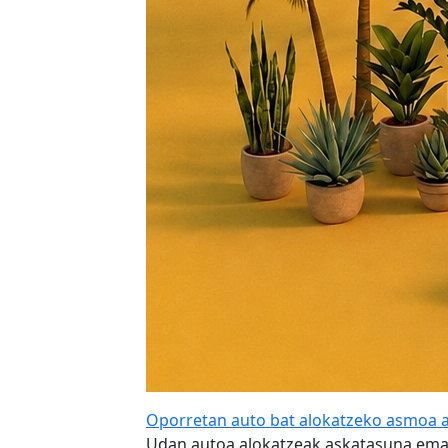
Oporretan auto bat alokatzeko asmoa al
Udan autoa alokatzeak askatasuna ematen