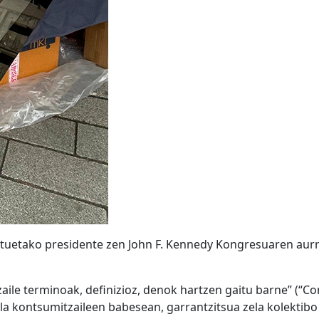
atuetako presidente zen John F. Kennedy Kongresuaren aurr
ile terminoak, definizioz, denok hartzen gaitu barne” (“Cons
kontsumitzaileen babesean, garrantzitsua zela kolektibo 