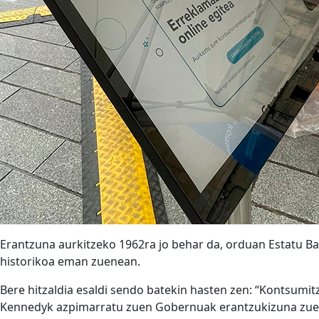
Erantzuna aurkitzeko 1962ra jo behar da, orduan Estatu B
historikoa eman zuenean.
Bere hitzaldia esaldi sendo batekin hasten zen: “Kontsumitza
Kennedyk azpimarratu zuen Gobernuak erantzukizuna zuela 