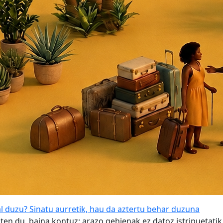
 duzu? Sinatu aurretik, hau da aztertu behar duzuna
 du, baina kontuz: arazo gehienak ez datoz istripuetatik, 