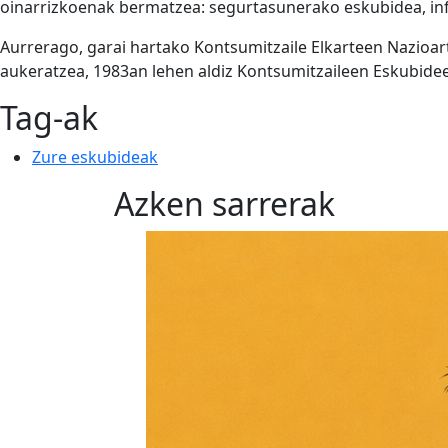
oinarrizkoenak bermatzea: segurtasunerako eskubidea, inf
Aurrerago, garai hartako Kontsumitzaile Elkarteen Nazioa
aukeratzea, 1983an lehen aldiz Kontsumitzaileen Eskubi
Tag-ak
Zure eskubideak
Azken sarrerak