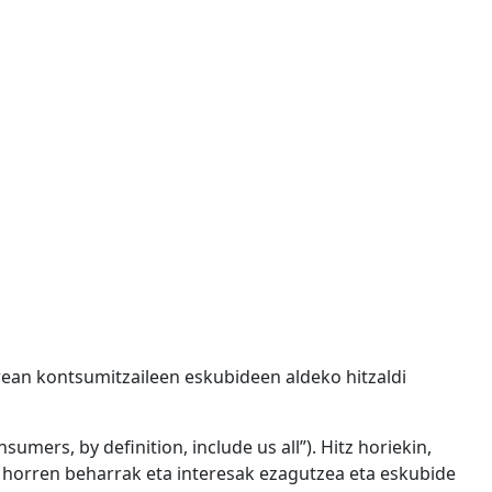
ean kontsumitzaileen eskubideen aldeko hitzaldi
umers, by definition, include us all”). Hitz horiekin,
horren beharrak eta interesak ezagutzea eta eskubide