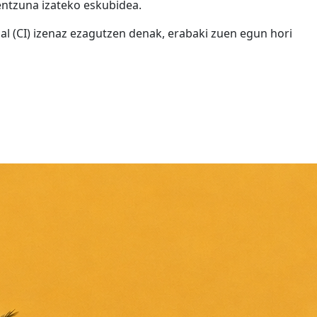
ntzuna izateko eskubidea.
l (CI) izenaz ezagutzen denak, erabaki zuen egun hori