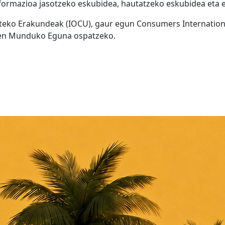
ormazioa jasotzeko eskubidea, hautatzeko eskubidea eta e
rteko Erakundeak (IOCU), gaur egun Consumers Internationa
deen Munduko Eguna ospatzeko.