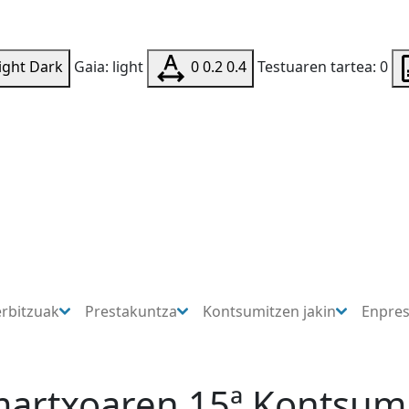
ight
Dark
Gaia: light
0
0.2
0.4
Testuaren tartea: 0
erbitzuak
Prestakuntza
Kontsumitzen jakin
Enpre
martxoaren 15ª Kontsum