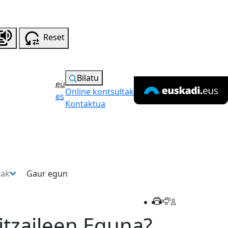
Reset
Bilatu
eu
Online kontsultak
es
Kontaktua
sak
Gaur egun
itzaileen Eguna?