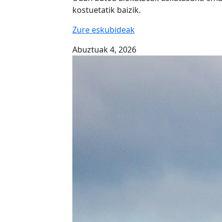
kostuetatik baizik.
Zure eskubideak
Abuztuak 4, 2026