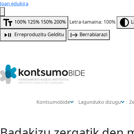
Joan edukira
100%
125%
150%
200%
Letra-tamaina: 100%
L
Erreproduzitu
Gelditu
Berrabiarazi
Kontsumobide
Lagunduko dizugu
Z
Badakizu zergatik den 