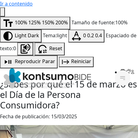
Ir a contenido
100%
125%
150%
200%
Tamaño de fuente:100%
Light
Dark
Tema:light
0
0.2
0.4
Espaciado de
texto:0
Reset
Reproducir
Parar
Reiniciar
¿Sabes por qué el 15 de marzo es
el Día de la Persona
Consumidora?
Fecha de publicación:
15/03/2025