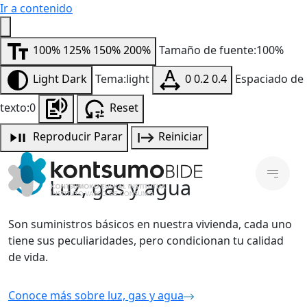
Ir a contenido
100%
125%
150%
200%
Tamaño de fuente:100%
Light
Dark
Tema:light
0
0.2
0.4
Espaciado de
texto:0
Reset
Reproducir
Parar
Reiniciar
Luz, gas y agua
Son suministros básicos en nuestra vivienda, cada uno
tiene sus peculiaridades, pero condicionan tu calidad
de vida.
Conoce más sobre luz, gas y agua