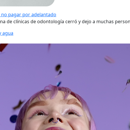
or no pagar por adelantado
a de clínicas de odontología cerró y dejo a muchas person
y agua