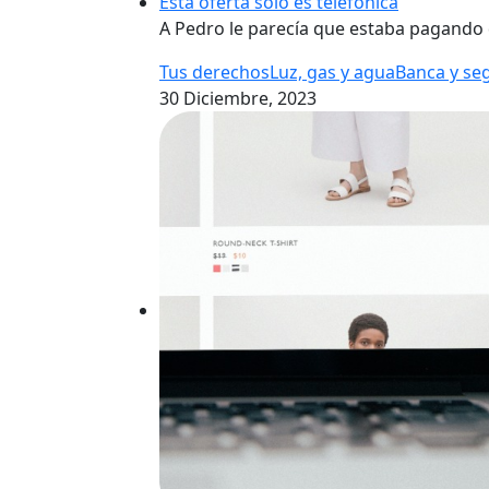
Esta oferta solo es telefónica
A Pedro le parecía que estaba pagando d
Tus derechos
Luz, gas y agua
Banca y se
30 Diciembre, 2023