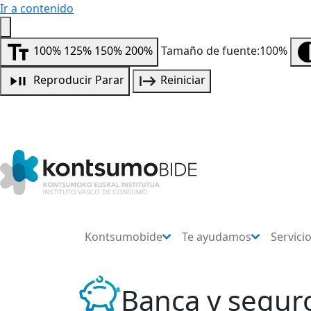
Ir a contenido
100%
125%
150%
200%
Tamaño de fuente:100%
Reproducir
Parar
Reiniciar
Kontsumobide
Te ayudamos
Servici
Banca y segur