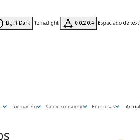
Light
Dark
Tema:light
0
0.2
0.4
Espaciado de text
os
Formación
Saber consumir
Empresas
Actua
os