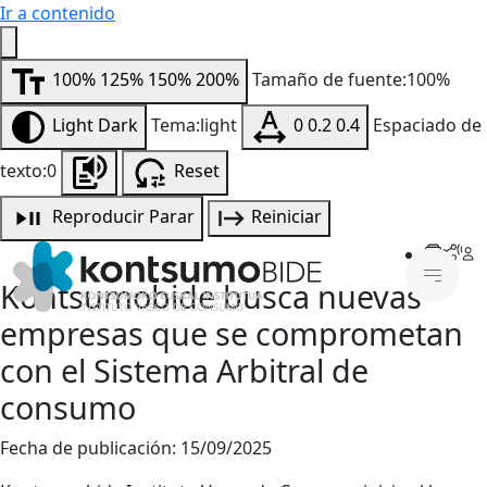
Ir a contenido
100%
125%
150%
200%
Tamaño de fuente:100%
Light
Dark
Tema:light
0
0.2
0.4
Espaciado de
texto:0
Reset
Reproducir
Parar
Reiniciar
Kontsumobide busca nuevas
empresas que se comprometan
con el Sistema Arbitral de
consumo
Fecha de publicación:
15/09/2025