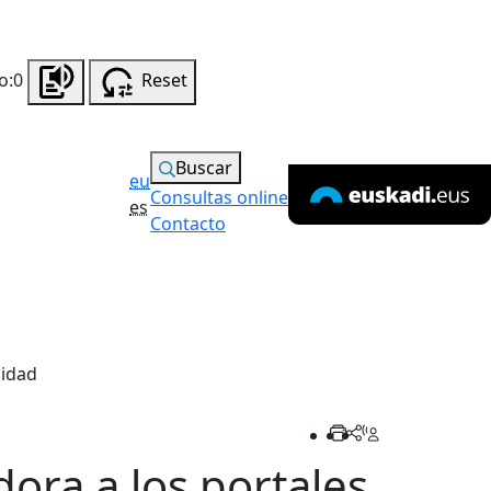
o:0
Reset
Buscar
eu
Consultas online
es
Contacto
lidad
ra a los portales