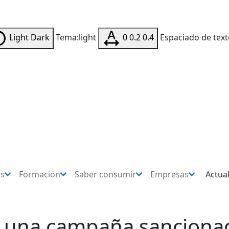
Light
Dark
Tema:light
0
0.2
0.4
Espaciado de text
os
Formación
Saber consumir
Empresas
Actua
 una campaña sancionado