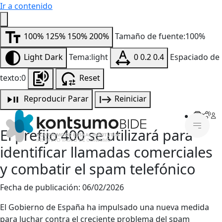
Ir a contenido
100%
125%
150%
200%
Tamaño de fuente:100%
Light
Dark
Tema:light
0
0.2
0.4
Espaciado de
texto:0
Reset
Reproducir
Parar
Reiniciar
El prefijo 400 se utilizará para
identificar llamadas comerciales
y combatir el spam telefónico
Fecha de publicación:
06/02/2026
El Gobierno de España ha impulsado una nueva medida
para luchar contra el creciente problema del spam