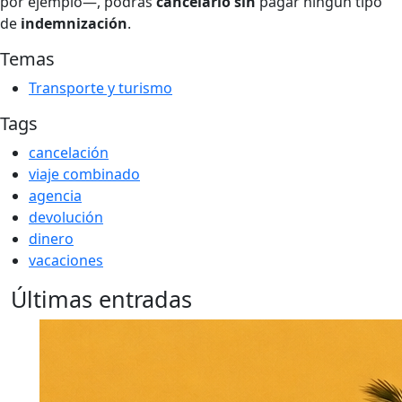
por ejemplo—, podrás
cancelarlo
sin
pagar ningún tipo
de
indemnización
.
Temas
Transporte y turismo
Tags
cancelación
viaje combinado
agencia
devolución
dinero
vacaciones
Últimas entradas