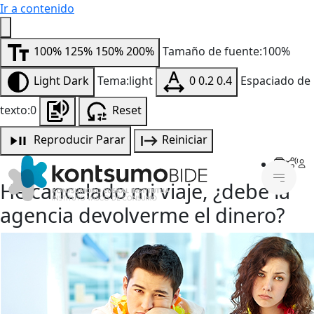
Ir a contenido
100%
125%
150%
200%
Tamaño de fuente:100%
Light
Dark
Tema:light
0
0.2
0.4
Espaciado de
texto:0
Reset
Reproducir
Parar
Reiniciar
He cancelado mi viaje, ¿debe la
agencia devolverme el dinero?