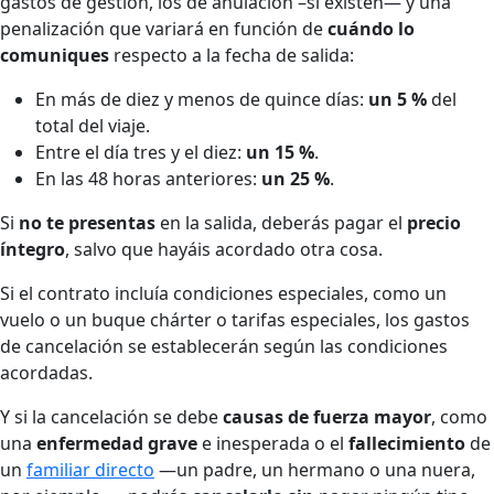
gastos de gestión, los de anulación –si existen— y una
penalización que variará en función de
cuándo lo
comuniques
respecto a la fecha de salida:
En más de diez y menos de quince días:
un 5 %
del
total del viaje.
Entre el día tres y el diez:
un 15 %
.
En las 48 horas anteriores:
un 25 %
.
Si
no te presentas
en la salida, deberás pagar el
precio
íntegro
, salvo que hayáis acordado otra cosa.
Si el contrato incluía condiciones especiales, como un
vuelo o un buque chárter o tarifas especiales, los gastos
de cancelación se establecerán según las condiciones
acordadas.
Y si la cancelación se debe
causas de fuerza mayor
, como
una
enfermedad grave
e inesperada o el
fallecimiento
de
un
familiar directo
—un padre, un hermano o una nuera,