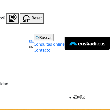
o:0
Reset
Buscar
eu
Consultas online
es
Contacto
lidad