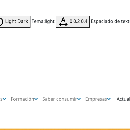
Light
Dark
Tema:light
0
0.2
0.4
Espaciado de text
os
Formación
Saber consumir
Empresas
Actua