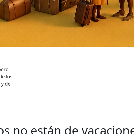
pero
de los
 y de
os no están de vacacion