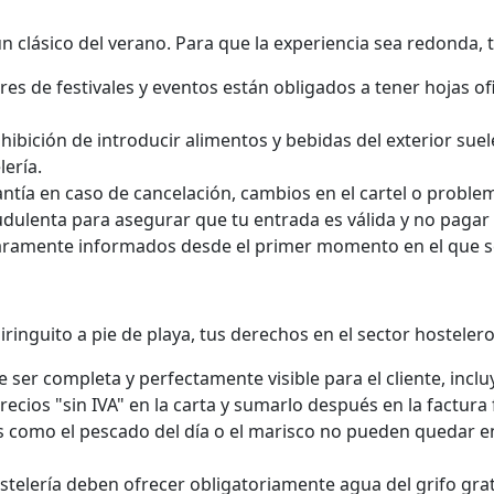
n clásico del verano. Para que la experiencia sea redonda, 
s de festivales y eventos están obligados a tener hojas ofi
hibición de introducir alimentos y bebidas del exterior suele
lería.
antía en caso de cancelación, cambios en el cartel o proble
audulenta para asegurar que tu entrada es válida y no paga
aramente informados desde el primer momento en el que se
ringuito a pie de playa, tus derechos en el sector hosteler
e ser completa y perfectamente visible para el cliente, incl
recios "sin IVA" en la carta y sumarlo después en la factura f
como el pescado del día o el marisco no pueden quedar en e
stelería deben ofrecer obligatoriamente agua del grifo gra