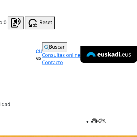
o:0
Reset
Buscar
eu
Consultas online
es
Contacto
lidad