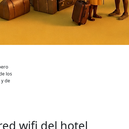
pero
de los
 y de
red wifi del hotel