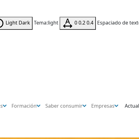
Light
Dark
Tema:light
0
0.2
0.4
Espaciado de text
os
Formación
Saber consumir
Empresas
Actua