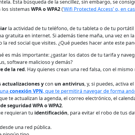
entela. Esta búsqueda de la sencillez, sin embargo, se consi
 los sistemas
WPA o WPA2
(
‘Wifi Protected Access’ o, en cas
iar
la actividad de tu teléfono, de tu tableta o de tu portá
 gratuita en internet. Si además tiene maña, una vez en la
n o la red social que visites. ¿Qué puedes hacer ante este p
ué es más importante: ¿gastar los datos de tu tarifa y nave
rus, software malicioso y demás?
 de la red
. Hay quienes crean una red falsa, con el mismo
 actualizaciones y
con
un antivirus
, y, si puedes, activa 
 una
conexión VPN
, que te permitirá navegar de forma an
ue te actualizan la agenda, el correo electrónico, el calen
 de seguridad WPA o WPA2
.
e requieran tu
identificación
, para evitar el robo de tus 
 desde una red pública.
 ningún tipo.