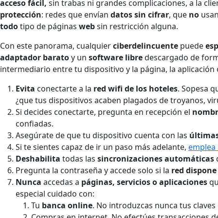
acceso fácil,
sin trabas ni grandes complicaciones, a la cli
protección
: redes que envían
datos sin cifrar
, que
no
usan
todo
tipo de páginas
web
sin restricción alguna.
Con este panorama, cualquier
ciberdelincuente
puede
esp
adaptador barato
y un
software libre
descargado de forma
intermediario entre tu dispositivo y la página, la aplicació
Evita
conectarte a la
red wifi de los hoteles
. Sopesa q
¿que tus dispositivos acaben plagados de troyanos, vi
Si decides conectarte, pregunta en recepción el
nombre
confiadas.
Asegúrate de que tu dispositivo cuenta con las
últimas
Si te sientes capaz de ir un paso más adelante,
emplea
Deshabilita
todas las
sincronizaciones
automáticas
q
Pregunta la contraseña y accede solo si la
red dispone
Nunca
accedas a
páginas, servicios o aplicaciones
qu
especial cuidado con:
Tu
banca online
. No introduzcas nunca tus claves
Compras en internet. No efectúes transacciones de