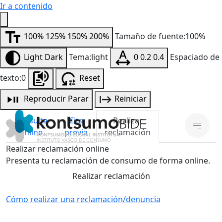
Ir a contenido
100%
125%
150%
200%
Tamaño de fuente:100%
Light
Dark
Tema:light
0
0.2
0.4
Espaciado de
texto:0
Reset
Reproducir
Parar
Reiniciar
Consulta
Cita
Realizar
online
previa
reclamación
Realizar reclamación online
Presenta tu reclamación de consumo de forma online.
Realizar reclamación
Cómo realizar una reclamación/denuncia